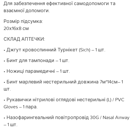
Для забезпечення ефективної самодопомоги та
взаємної допомоги.
Розмір підсумка:
20х16х8 см
СКЛАД АПТЕЧКИ:
• Джгут кровоспинний Турнікет (Sich) – 1 шт.
• Бинт для тампонади – 1 шт.
• Ножиці парамедичні – 1 шт.
• Бинт марлевий нестерильний довжина 7м*14см– 1
шт.
• Рукавички нітрилові оглядові нестерильні (L) / PVC
Gloves – 1 пара.
• Назофарингеальний повітропровід 30G / Nasal Airway
– 1 шт.