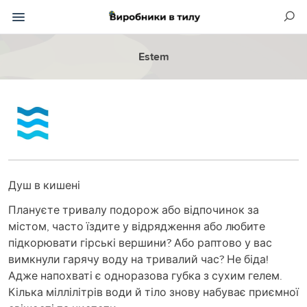
Estem
Душ в кишені
Плануєте тривалу подорож або відпочинок за
містом, часто їздите у відрядження або любите
підкорювати гірські вершини? Або раптово у вас
вимкнули гарячу воду на тривалий час? Не біда!
Адже напохваті є одноразова губка з сухим гелем.
Кілька міллілітрів води й тіло знову набуває приємної