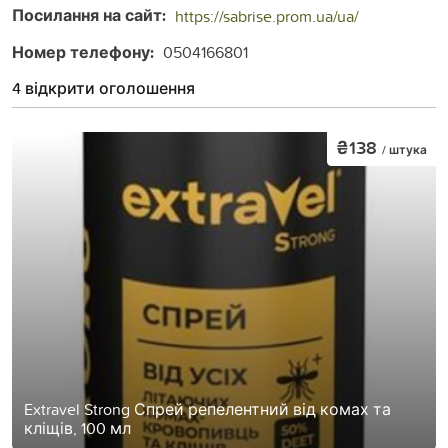
Посилання на сайт:
https://sabrise.prom.ua/ua/
Номер телефону:
0504166801
4 відкрити оголошення
₴138
/ штука
Extravel Strong Спрей репелентний від комах та
кліщів, 100 мл