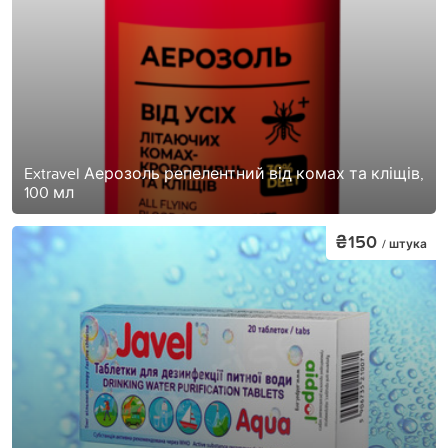
Extravel Аерозоль репелентний від комах та кліщів,
100 мл
₴150
/ штука