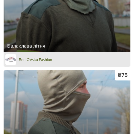
Балаклава літня
BerLOVska Fashion
₴75