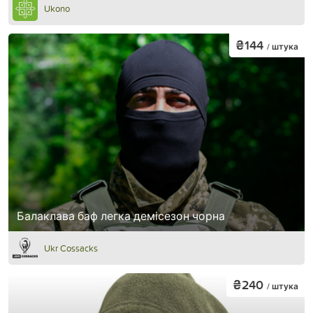
Ukono
₴144
/ штука
Балаклава баф легка демісезон чорна
Ukr Cossacks
₴240
/ штука