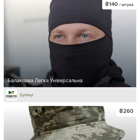
₴140
/ штука
Балаклава Легка Універсальна
Synevyr
₴260