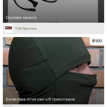
Окуляри захисні
ТОВ Простиль
₴100
Балаклава літня хакі х/б трикотажна