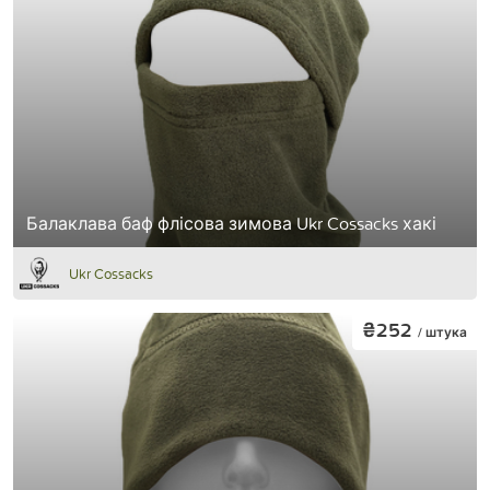
Балаклава баф флісова зимова Ukr Cossacks хакі
Ukr Cossacks
₴252
/ штука