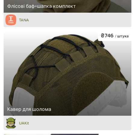
Флісові баф+шапка комплект
TANA
₴746
/ штука
Кавер для шолома
UAKit