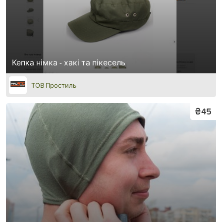
Кепка німка - хакі та пікесель
ТОВ Простиль
₴45