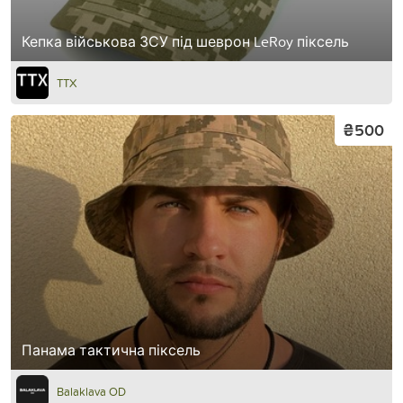
Кепка військова ЗСУ під шеврон LeRoy піксель
TTX
₴500
Панама тактична піксель
Balaklava OD