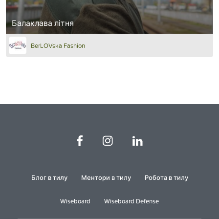
Балаклава літня
BerLOVska Fashion
Блог в тилу
Ментори в тилу
Робота в тилу
Wiseboard
Wiseboard Defense