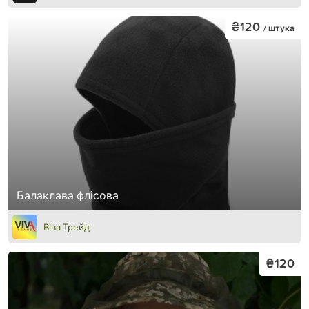
₴120
/ штука
Балаклава флісова
Віва Трейд
₴120