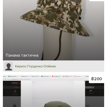
Панама тактична
Кирило Глущенко-Олійник
₴200