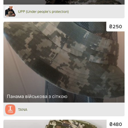
UPP (Under people’s protection)
₴250
Панама військова з сіткою
TANA
₴480