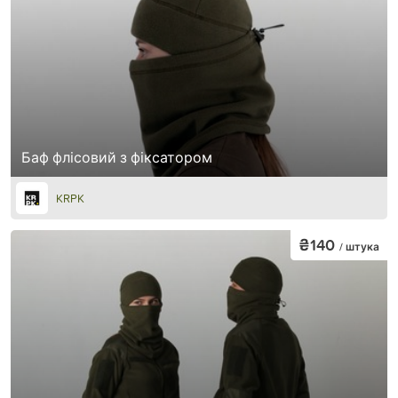
Баф флісовий з фіксатором
KRPK
₴140
/ штука