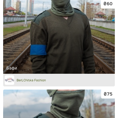
₴60
Бафи
BerLOVska Fashion
₴75