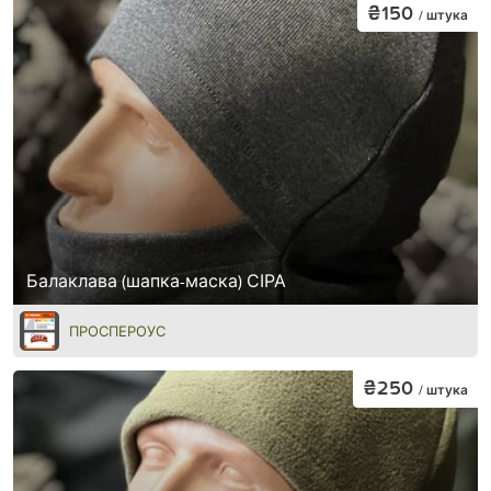
₴150
/ штука
Балаклава (шапка-маска) СІРА
ПРОСПЕРОУС
₴250
/ штука