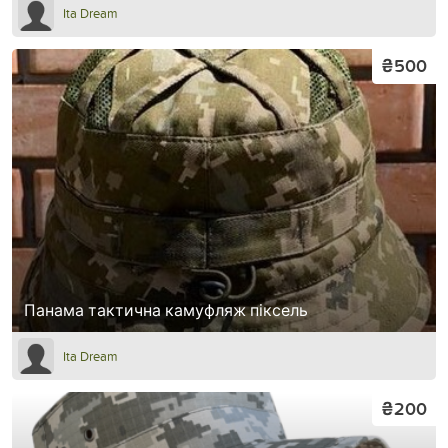
Ita Dream
₴500
Панама тактична камуфляж піксель
Ita Dream
₴200