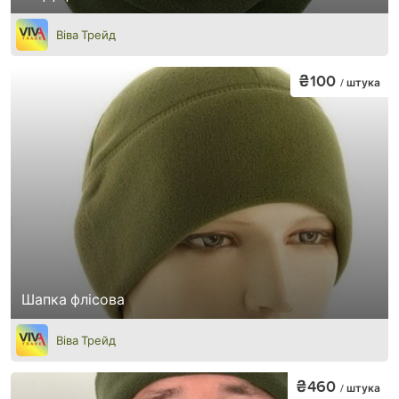
Віва Трейд
₴100
/ штука
Шапка флісова
Віва Трейд
₴460
/ штука