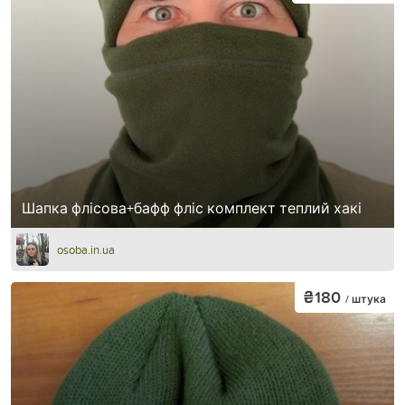
Шапка флісова+бафф фліс комплект теплий хакі
osoba.in.ua
₴180
/ штука