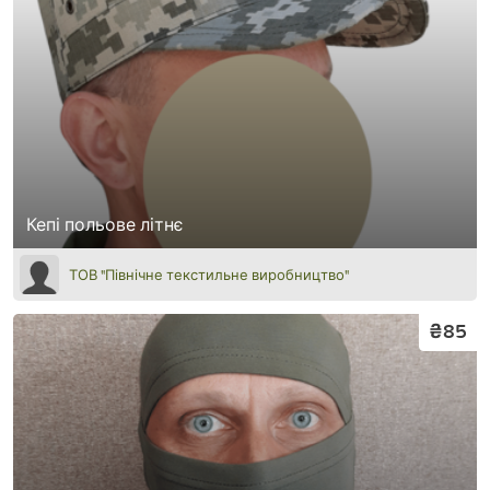
Кепі польове літнє
ТОВ "Північне текстильне виробництво"
₴85