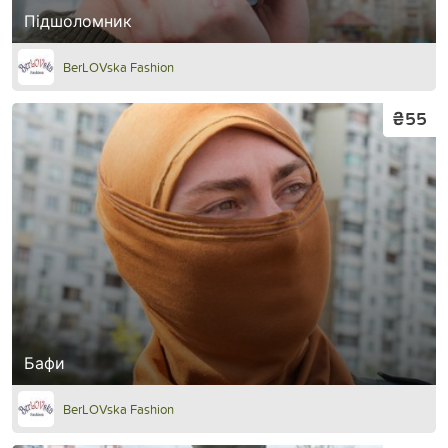
Підшоломник
BerLOVska Fashion
₴55
Бафи
BerLOVska Fashion