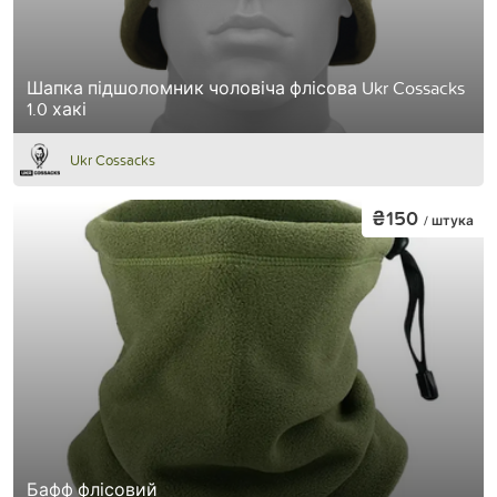
Шапка підшоломник чоловіча флісова Ukr Cossacks
1.0 хакі
Ukr Cossacks
₴150
/ штука
Бафф флісовий