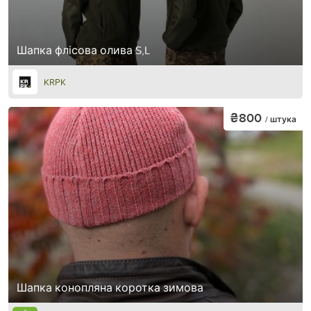
Шапка флісова олива S,L
KRPK
₴800
/ штука
Шапка конопляна коротка зимова