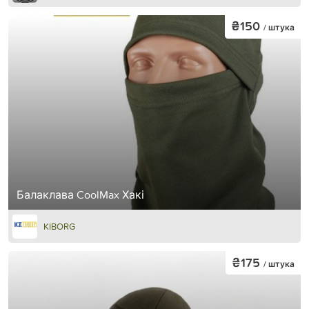
₴150
/ штука
Балаклава CoolMax Хакі
KIBORG
₴175
/ штука