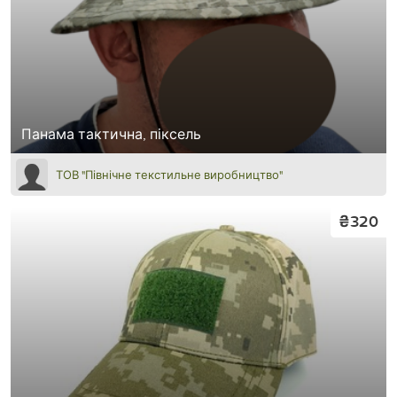
Панама тактична, піксель
ТОВ "Північне текстильне виробництво"
₴320