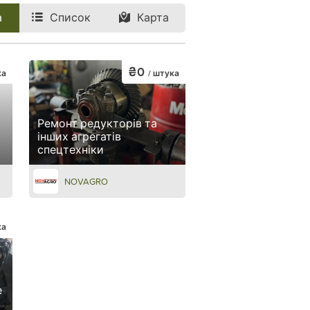
а
Список
Карта
₴0
ка
/ штука
Ремонт редукторів та
інших агрегатів
спецтехніки
NOVAGRO
ка
е