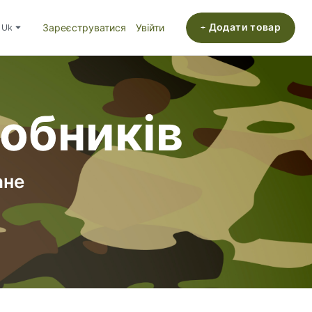
+ Додати товар
uk
Зареєструватися
Увійти
робників
ане