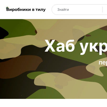
Хаб укр
пе