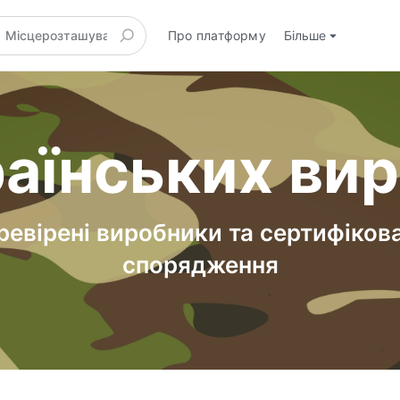
Про платформу
Більше
аїнських ви
ревірені виробники та сертифіков
спорядження