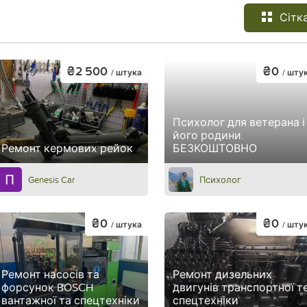
Сітк
₴2 500
₴0
/ штука
/ шту
Психолог для ветерана і
його родини.
Ремонт кермових рейок
БЕЗКОШТОВНО
Genesis Car
Психолог
₴0
₴0
/ штука
/ шту
Ремонт насосів та
Ремонт дизельних
форсунок BOSCH
двигунів транспортної т
вантажної та спецтехніки
спецтехніки