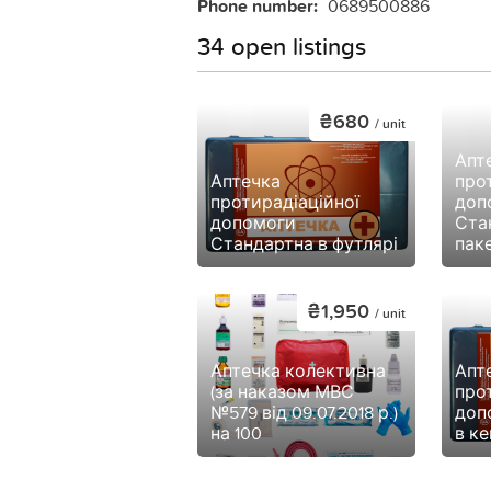
Phone number:
0689500886
34 open listings
₴680
/ unit
Апт
Аптечка
про
протирадіаційної
доп
допомоги
Стан
Стандартна в футлярі
паке
₴1,950
/ unit
Аптечка колективна
Апт
(за наказом МВС
про
№579 від 09.07.2018 р.)
доп
на 100
в ке