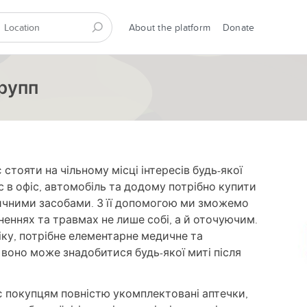
About the platform
Donate
рупп
стояти на чільному місці інтересів будь-якої
 в офіс, автомобіль та додому потрібно купити
ичними засобами. З її допомогою ми зможемо
еннях та травмах не лише собі, а й оточуючим.
іку, потрібне елементарне медичне та
оно може знадобитися будь-якої миті після
 покупцям повністю укомплектовані аптечки,