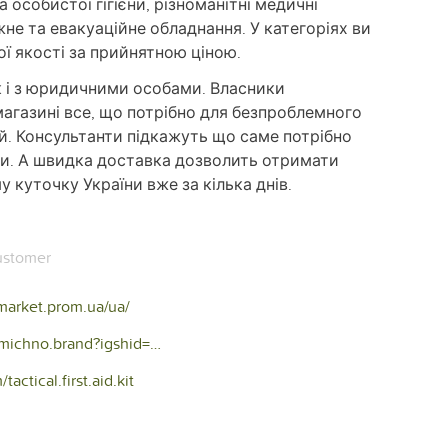
 особистої гігієни, різноманітні медичні
не та евакуаційне обладнання. У категоріях ви
 якості за прийнятною ціною.
к і з юридичними особами. Власники
агазині все, що потрібно для безпроблемного
. Консультанти підкажуть що саме потрібно
би. А швидка доставка дозволить отримати
 куточку України вже за кілька днів.
stomer
market.prom.ua/ua/
https://instagram.com/cosmichno.brand?igshid=NDRkN2NkYzU=
ctical.first.aid.kit