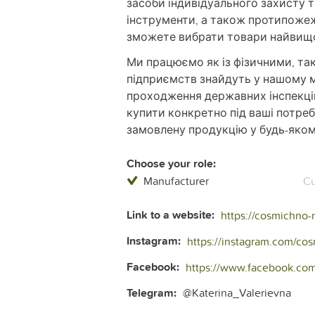
засоби індивідуального захисту та
інструменти, а також протипожеж
зможете вибрати товари найвищої
Ми працюємо як із фізичними, та
підприємств знайдуть у нашому м
проходження державних інспекцій
купити конкретно під ваші потре
замовлену продукцію у будь-якому
Choose your role:
Manufacturer
Cu
Link to a website:
https://cosmichno-
Instagram:
Facebook:
https://www.facebook.com/ta
Telegram:
@Katerina_Valerievna