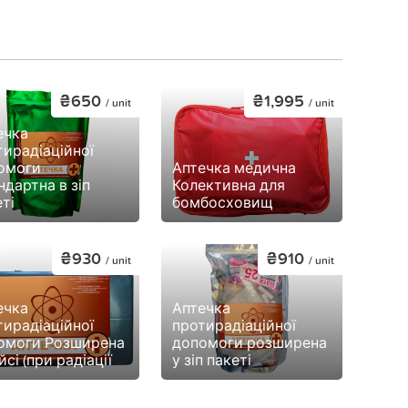
₴650
₴1,995
/ unit
/ unit
ечка
тирадіаційної
омоги
Аптечка медична
дартна в зіп
Колективна для
ті
бомбосховищ
₴930
₴910
/ unit
/ unit
ечка
Аптечка
тирадіаційної
протирадіаційної
омоги Розширена
допомоги розширена
йсі (при радіації
у зіп пакеті