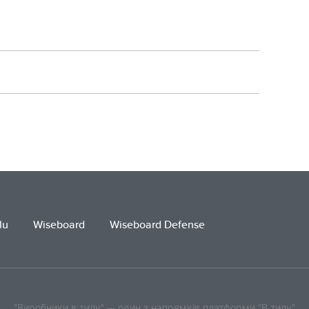
lu
Wiseboard
Wiseboard Defense
"Виробники в тилу" — один з напрямків платформи "В тилу"