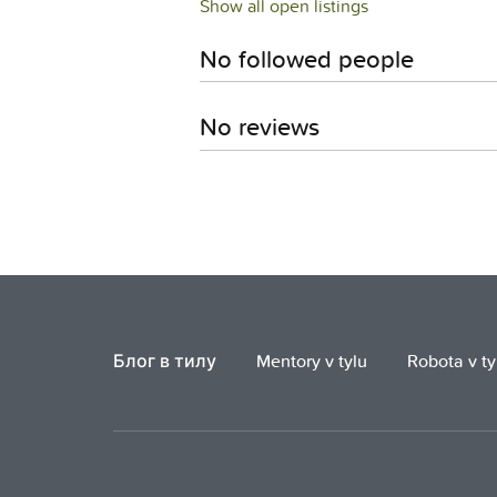
Show all open listings
No followed people
No reviews
Блог в тилу
Mentory v tylu
Robota v ty