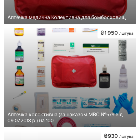
Аптечка медична Колективна для бомбосховищ
₴1 950
/ штука
Аптечка колективна (за наказом МВС №579 від
09.07.2018 р.) на 100
₴930
/ штука