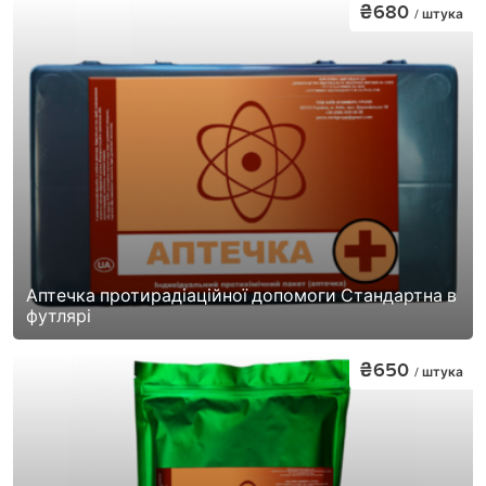
₴680
/ штука
Аптечка протирадіаційної допомоги Стандартна в
футлярі
₴650
/ штука