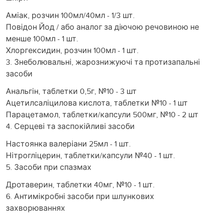
Аміак, розчин 100мл/40мл - 1/3 шт.
Повідон Йод / або аналог за діючою речовиною не
менше 100мл - 1 шт.
Хлоргексидин, розчин 100мл - 1 шт.
3. Знеболювальні, жарознижуючі та протизапальні
засоби
Анальгін, таблетки 0,5г, №10 - 3 шт
Ацетилсаліцилова кислота, таблетки №10 - 1 шт
Парацетамол, таблетки/капсули 500мг, №10 - 2 шт
4. Серцеві та заспокійливі засоби
Настоянка валеріани 25мл - 1 шт.
Нітрогліцерин, таблетки/капсули №40 - 1 шт.
5. Засоби при спазмах
Дротаверин, таблетки 40мг, №10 - 1 шт.
6. Антимікробні засоби при шлункових
захворюваннях