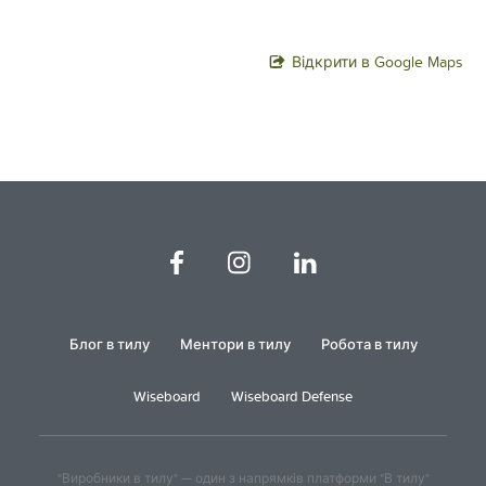
Відкрити в Google Maps
Блог в тилу
Ментори в тилу
Робота в тилу
Wiseboard
Wiseboard Defense
"Виробники в тилу" — один з напрямків платформи "В тилу"