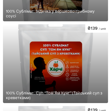
100% Сублімат. Індичка у вершково-грибному
соусі
₴139
/ unit
100% Сублімат. Суп “Том Ям Кунг” (Тайський суп з
креветками)
₴139
/ unit