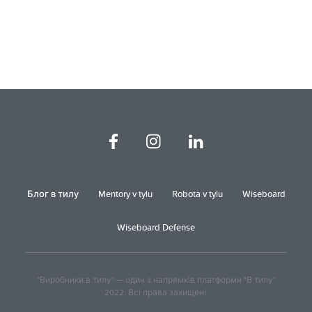
Блог в тилу
Mentory v tylu
Robota v tylu
Wiseboard
Wiseboard Defense
"Виробники в тилу" — один з напрямків платформи "В тилу"
2022. Всі права захищені.