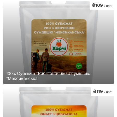
₴109
/ unit
100% Сублімат. Рис з овочевою сумішшю
“Мексиканська”
₴119
/ unit