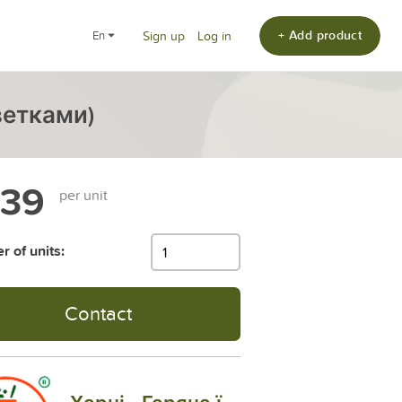
+ Add product
en
Sign up
Log in
ветками)
139
per unit
 of units:
Contact