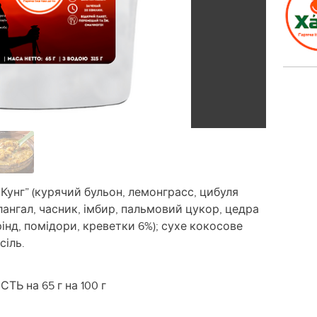
Кунг” (курячий бульон, лемонграсс, цибуля
алангал, часник, імбир, пальмовий цукор, цедра
інд, помідори, креветки 6%); сухе кокосове
сіль.
Ь на 65 г на 100 г