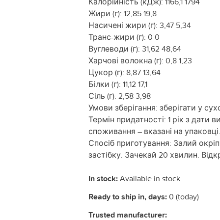
Калорійність (кДж): 1166,1 1794
Жири (г): 12,85 19,8
Насичені жири (г): 3,47 5,34
Транс-жири (г): 0 0
Вуглеводи (г): 31,62 48,64
Харчові волокна (г): 0,8 1,23
Цукор (г): 8,87 13,64
Білки (г): 11,12 17,1
Сіль (г): 2,58 3,98
Умови зберігання: зберігати у су
Термін придатності: 1 рік з дати
споживання – вказані на упаковці
Спосіб приготування: Залий окріп
застібку. Зачекай 20 хвилин. Від
In stock:
Available in stock
Ready to ship in, days:
0 (today)
Trusted manufacturer: