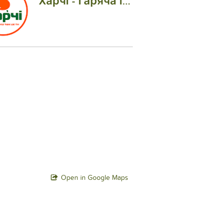
Харчі - Гаряча їжа там де ти!
Open in Google Maps