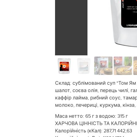
Склад: сублімований суп “Том Ям 
шалот, соєва олія, перець чилі, г
каффір лайма, рибний соус, тамар
молоко, печериці, куркума, кінза, 
Маса нетто: 65 г з водою: 315 г
ХАРЧОВА ЦІННІСТЬ ТА КАЛОРІЙНІСТ
Калорійність (кКал): 287,71 442,63