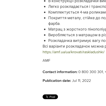
В конструкції розкладачки ви
Легко розкладається і трансп
Комплектується 4-ма роликам
Покриття металу, стійке до по
фарба.
Матрац з жорсткого пінополіу
Виробляється з матрацом в різ
Розкладачка витримує вагу пон
Всі варіанти розкладачок можна р
https://amf.ua/ua/krovati/raskladushki/
AMF
Contact information:
0 800 300 301, 
Publication date:
Jul 11, 2022