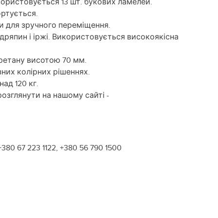
користовується 13 шт. букових ламелей.
ортується.
и для зручного переміщення.
дряпин і іржі. Використовується високоякісна
ретану висотою 70 мм.
них колірних рішеннях.
ад 120 кг.
озглянути на нашому сайті -
+380 67 223 1122, +380 56 790 1500