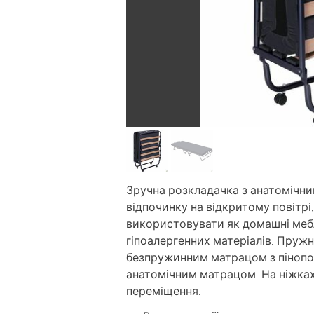
Зручна розкладачка з анатомічни
відпочинку на відкритому повітрі,
використовувати як домашні мебл
гіпоалергенних матеріалів. Пружні
безпружинним матрацом з пінопол
анатомічним матрацом. На ніжках
переміщення.