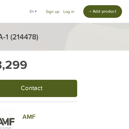
+ Add product
en
Sign up
Log in
1 (214478)
,299
Contact
AMF