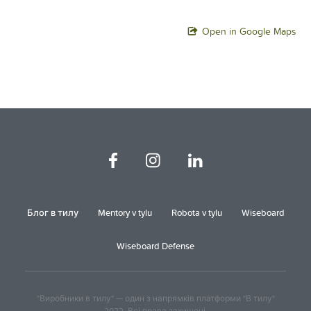
Open in Google Maps
Блог в тилу
Mentory v tylu
Robota v tylu
Wiseboard
Wiseboard Defense
"Виробники в тилу" — один з напрямків платформи "В тилу"
2022. Всі права захищені.