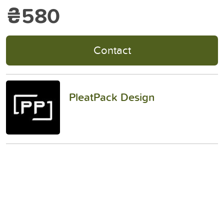
₴580
Contact
PleatPack Design