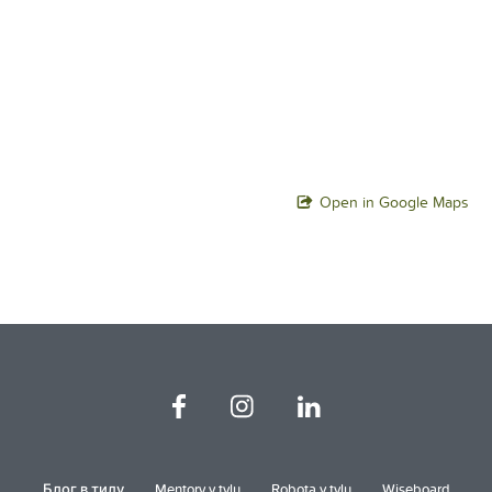
Open in Google Maps
Блог в тилу
Mentory v tylu
Robota v tylu
Wiseboard