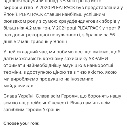
вдалося залучили понад 3.5 млн грн на його
виробництво. У 2020 PLEATPACK був представлений у
Японії. PLEATPACK ставши найбільш успішним
рюкзаком року з сумою краудфандингових зборів у
більш ніж 4.2 млн грн. У 2021 році PLEATPACK у третій
раз досяг рекордної популярності, зібравши за 56
днів 5.2 млн гривень у Японії.
У цей складний час, ми робимо все, що вміємо, щоб
дати можливість кожному захиснику УКРАЇНИ
отримати найнеобхіднішу амуніцію в найкоротші
терміни, з доступною ціною та з тією якістю, якою
ми виробляємо продукцію на іноземних
майданчиках.
Слава Україні! Слава всім Героям, що боронять нашу
землю від російської нечесті. Вічна пам'ять всім
загиблим героям України.
Choose your role: