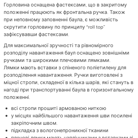
Горловина оснащена фастексами, що в закритому
положенні працюють як фронтальна ручка. Також
при неповному заповненні баула, є можливість
скрутити горловину по принципу “roll top”
зафіксувавши фастексами.
Для максимальної зручності та рівномірного
розподілу навантаження баул оснащено зовнішніми
ручками та широкими плечовими лямками.
Лямки мають вставки з спіненого поліетилену для
розподілення навантаження. Ручки виготовлені з
міцної стропи, складеної в кілька шарів, які стануть в
нагоді при транспортуванні баула в горизонтальному
положенні.
всі стропи прошиті армованою ниткою
у місцях найбільшого навантаження шви посилені
закріпочним швом.
підкладка з вологонепроникної тканини
плечові лямки мають наплічниками з вставками зі