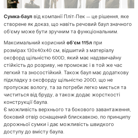
Сумка-баул
від компанії Пліт-Пек — це рішення, яке
створене як доказ, що навіть речовий баул значного
об’єму може бути зручним та функціональним.
Максимальний корисний
об’єм 115л
при
розмірах 130х40х40 см, відшитий з матеріалу
оксфорд щільністю 600D, який має надзвичайну
стійкість до розриву, не промокає і в той же час
легкий та зносостійкий. Також баул має додаткову
підкладку з оксфорду щільністю 200D, що не
пропускає вологу, та за потреби легко миється та
чиститься від бруду, а також додає жорсткості
конструкції баула.
Є можливість верхнього та бокового завантаження,
боковий отвір оснащений блискавкою, по принципу
дорожньої сумки і дає можливість швидкого
доступу до вмісту баула.