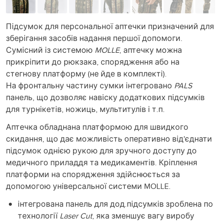
Підсумок для персональної аптечки призначений для
зберігання засобів надання першої допомоги.
Сумісний із системою
MOLLE
, аптечку можна
прикріпити до рюкзака, спорядження або на
стегнову платформу (не йде в комплекті).
На фронтальну частину сумки інтегровано
PALS
панель, що дозволяє навіску додаткових підсумків
для турнікетів, ножиць, мультитулів і т.п.
Аптечка обладнана платформою для швидкого
скидання, що дає можливість оперативно від'єднати
підсумок однією рукою для зручного доступу до
медичного приладдя та медикаментів. Кріплення
платформи на спорядження здійснюється за
допомогою універсальної системи MOLLE.
інтегрована панель для дод.підсумків зроблена по
технології
Laser Cut
, яка зменшує вагу виробу