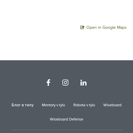
Open in Google Maps
Блог в тилу
Mentory v tylu
Robota v tylu
Wiseboard
Wiseboard Defense