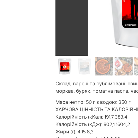
Склад: варені та сублімовані: сви
морква, буряк, томатна паста, часн
Маса нетто: 50 г з водою: 350 г
ХАРЧОВА ЦІННІСТЬ ТА КАЛОРІЙНІСТ
Калорійність (кКал): 191,7 383,4
Калорійність (кДж): 802,1 1604,2
Жири (г): 4,15 8,3