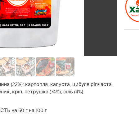
нина (22%); картопля, капуста, цибуля ріпчаста,
ик, кріп, петрушка (74%); сіль (4%).
Ь на 50 г на 100 г