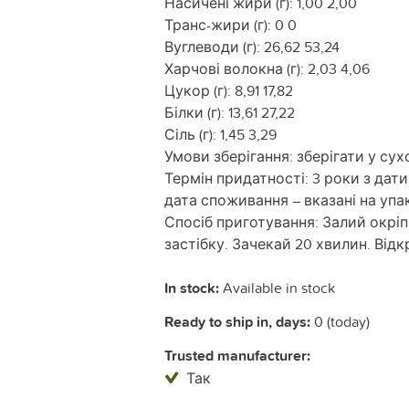
Насичені жири (г): 1,00 2,00
Транс-жири (г): 0 0
Вуглеводи (г): 26,62 53,24
Харчові волокна (г): 2,03 4,06
Цукор (г): 8,91 17,82
Білки (г): 13,61 27,22
Сіль (г): 1,45 3,29
Умови зберігання: зберігати у су
Термін придатності: 3 роки з дат
дата споживання – вказані на упа
Спосіб приготування: Залий окріп
застібку. Зачекай 20 хвилин. Від
In stock:
Available in stock
Ready to ship in, days:
0 (today)
Trusted manufacturer:
Так