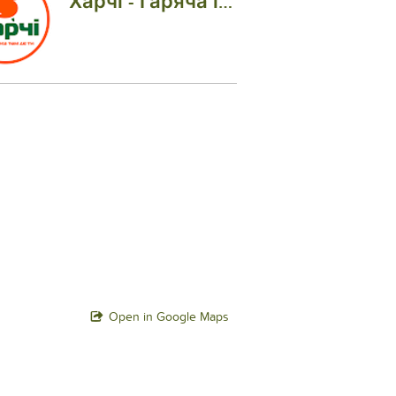
Харчі - Гаряча їжа там де ти!
Open in Google Maps