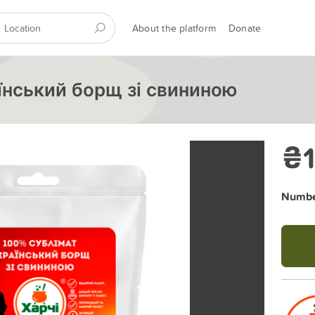
About the platform
Donate
їнський борщ зі свининою
₴
Number