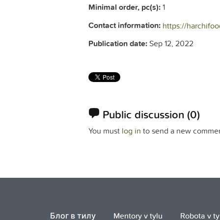
Minimal order, pc(s):
1
Contact information:
https://harchifo
Publication date:
Sep 12, 2022
Public discussion
(0)
You must
log in
to send a new commen
Блог в тилу
Mentory v tylu
Robota v ty