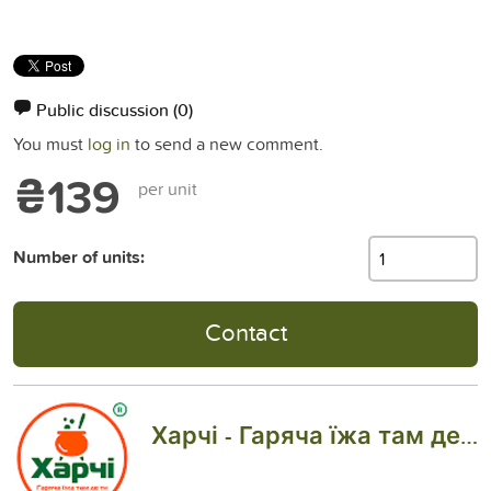
Public discussion
(0)
You must
log in
to send a new comment.
₴139
per unit
Number of units:
Contact
Харчі - Гаряча їжа там де ти!