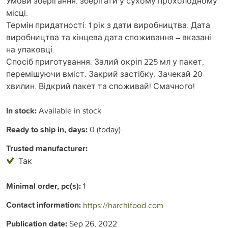
Умови зберігання: зберігати у сухому прохолодному
місці.
Термін придатності: 1 рік з дати виробництва. Дата
виробництва та кінцева дата споживання – вказані
на упаковці.
Спосіб приготування: Залий окріп 225 мл у пакет,
перемішуючи вміст. Закрий застібку. Зачекай 20
хвилин. Відкрий пакет та споживай! Смачного!
In stock:
Available in stock
Ready to ship in, days:
0 (today)
Trusted manufacturer:
Так
Minimal order, pc(s):
1
Contact information:
https://harchifood.com
Publication date:
Sep 26, 2022