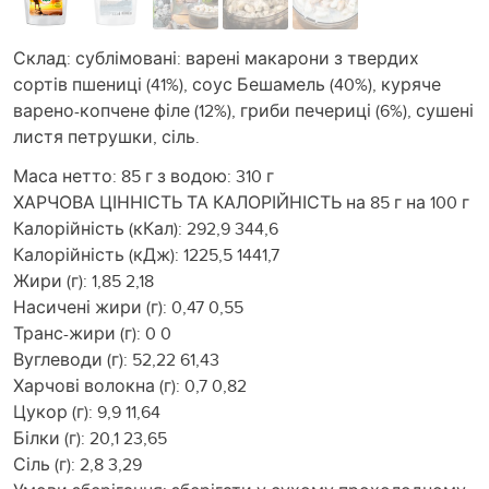
Склад: сублімовані: варені макарони з твердих
сортів пшениці (41%), соус Бешамель (40%), куряче
варено-копчене філе (12%), гриби печериці (6%), сушені
листя петрушки, сіль.
Маса нетто: 85 г з водою: 310 г
ХАРЧОВА ЦІННІСТЬ ТА КАЛОРІЙНІСТЬ на 85 г на 100 г
Калорійність (кКал): 292,9 344,6
Калорійність (кДж): 1225,5 1441,7
Жири (г): 1,85 2,18
Насичені жири (г): 0,47 0,55
Транс-жири (г): 0 0
Вуглеводи (г): 52,22 61,43
Харчові волокна (г): 0,7 0,82
Цукор (г): 9,9 11,64
Білки (г): 20,1 23,65
Сіль (г): 2,8 3,29