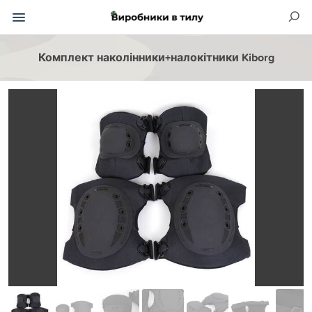
Комплект наколінники+налокітники Kiborg