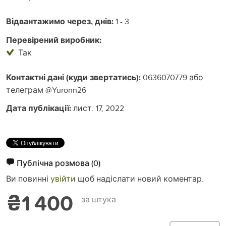
Відвантажимо через, днів:
1 - 3
Перевірений виробник:
Так
Контактні дані (куди звертатись):
0636070779 або
телеграм @Yuronn26
Дата публікації:
лист. 17, 2022
Публічна розмова
(0)
Ви повинні
увійти
щоб надіслати новий коментар.
₴1 400
за штука