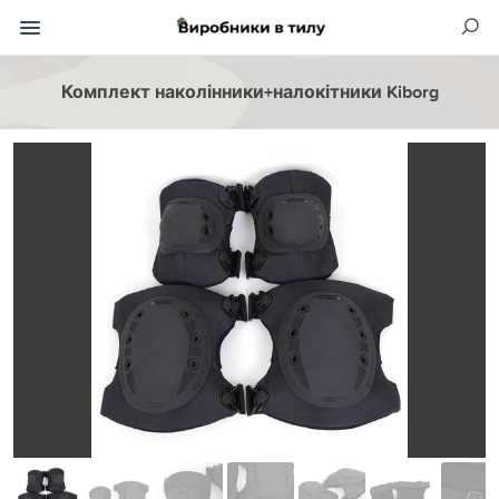
Комплект наколінники+налокітники Kiborg