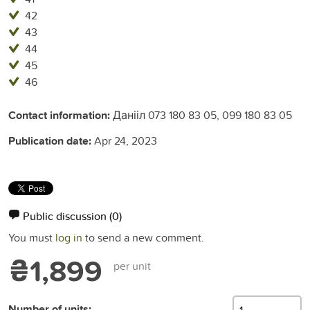
42
43
44
45
46
Contact information:
Данііл 073 180 83 05, 099 180 83 05
Publication date:
Apr 24, 2023
Public discussion
(0)
You must
log in
to send a new comment.
₴1,899
per unit
Number of units: