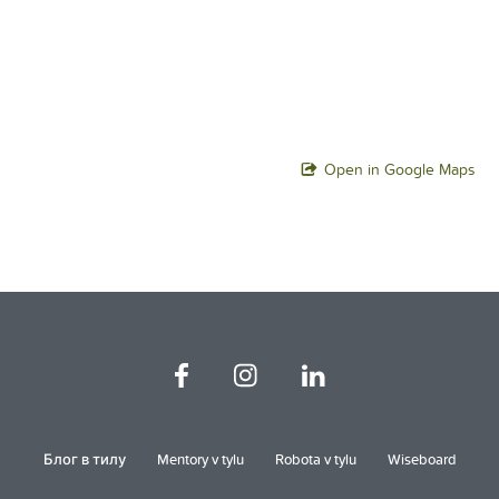
Open in Google Maps
Блог в тилу
Mentory v tylu
Robota v tylu
Wiseboard