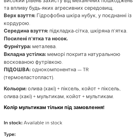
високий рівень захисту від механічних пошкоджень
та впливу будь-яких агресивних середовищ.
Верх взуття:
Гідрофобна шкіра нубук, у поєднанні із
кордурою.
Середина взуття:
підкладка-сітка, шкіряна п’ятка.
Посилені п’ятка та носок.
Фурнітура:
металева.
Вкладна устілка:
меморі покрита натуральною
воскованою футрівкою.
ПІДОШВА:
однокомпонентна — TR
(термоеластопласт).
Кольори:
олива (хакі) + піксель, койот + піксель,
олива (хакі) + мультикам, койот + мультикам.
Колір мультикам тільки під замовлення!
In stock:
Available in stock
Type: