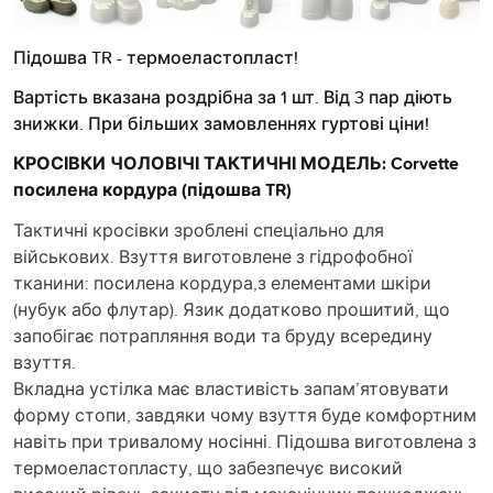
Підошва TR - термоеластопласт!
Вартість вказана роздрібна за 1 шт. Від 3 пар діють
знижки. При більших замовленнях гуртові ціни!
КРОСІВКИ ЧОЛОВІЧІ ТАКТИЧНІ МОДЕЛЬ: Corvette
посилена кордура (підошва TR)
Тактичні кросівки зроблені спеціально для
військових. Взуття виготовлене з гідрофобної
тканини: посилена кордура,з елементами шкіри
(нубук або флутар). Язик додатково прошитий, що
запобігає потрапляння води та бруду всередину
взуття.
Вкладна устілка має властивість запам’ятовувати
форму стопи, завдяки чому взуття буде комфортним
навіть при тривалому носінні. Підошва виготовлена з
термоеластопласту, що забезпечує високий