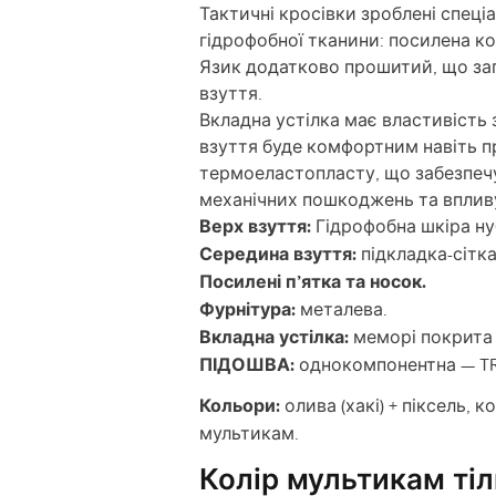
Тактичні кросівки зроблені спеці
гідрофобної тканини: посилена ко
Язик додатково прошитий, що зап
взуття.
Вкладна устілка має властивість
взуття буде комфортним навіть п
термоеластопласту, що забезпечу
механічних пошкоджень та вплив
Верх взуття:
Гідрофобна шкіра нуб
Середина взуття:
підкладка-сітка
Посилені п’ятка та носок.
Фурнітура:
металева.
Вкладна устілка:
меморі покрита
ПІДОШВА:
однокомпонентна — TR
Кольори:
олива (хакі) + піксель, к
мультикам.
Колір мультикам тіл