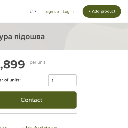
+ Add product
en
Sign up
Log in
ура підошва
,899
per unit
 of units:
Contact