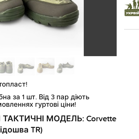
топласт!
на за 1 шт. Від 3 пар діють
овленнях гуртові ціни!
 ТАКТИЧНІ МОДЕЛЬ: Corvette
ідошва TR)