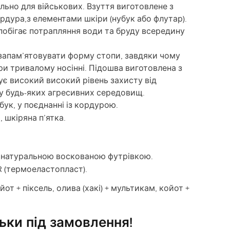
ально для військових. Взуття виготовлене з
рдура,з елементами шкіри (нубук або флутар).
обігає потрапляння води та бруду всередину
 запам’ятовувати форму стопи, завдяки чому
ри тривалому носінні. Підошва виготовлена з
є високий високий рівень захисту від
у будь-яких агресивних середовищ.
ук, у поєднанні із кордурою.
, шкіряна п’ятка.
 натуральною воскованою футрівкою.
 (термоеластопласт).
ойот + піксель, олива (хакі) + мультикам, койот +
ьки під замовлення!