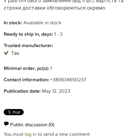
У разі оптового замовлення (від 5 шт), вартість та
строки доставки обговорюються окремо.
In stock:
Available in stock
Ready to ship in, days:
1 - 3
Trusted manufacturer:
Так
Minimal order, pc(s):
1
Contact information:
+380634650237
Publication date:
May 12, 2023
Public discussion
(0)
You must
log in
to send a new comment.