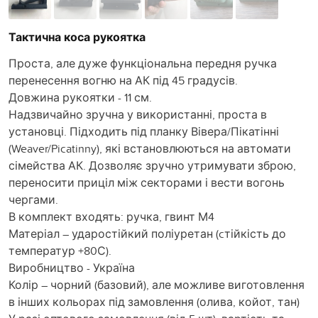
Тактична коса рукоятка
Проста, але дуже функціональна передня ручка
перенесення вогню на АК під 45 градусів.
Довжина рукоятки - 11 см.
Надзвичайно зручна у використанні, проста в
установці. Підходить під планку Вівера/Пікатінні
(Weaver/Picatinny), які встановлюються на автомати
сімейства АК. Дозволяє зручно утримувати зброю,
переносити приціл між секторами і вести вогонь
чергами.
В комплект входять: ручка, гвинт М4
Матеріал – ударостійкий поліуретан (cтійкість до
температур +80С).
Виробництво - Україна
Колір – чорний (базовий), але можливе виготовлення
в інших кольорах під замовлення (олива, койот, тан)