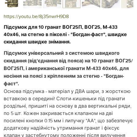
https://youtu.be/8j35nwrH9D8
Підсумок для 10 гранат ВОГ25П, ВОГ25, М-433
40х46, на стегно в пікселі - "Богдан-фаст", швидке
скидання швидке знімання.
Підсумок універсальний з системою швидкого
скидання (від'єднання від пояса) на 10 гранат ВОГ25/
ВОГ25П, і американської гранати М-433 40х46, для
носіння на поясі з кріпленням за стегно - "Богдан-
фаст".
Основа підсумка - матеріал у ДВА шари, з жорсткою
вставкою в середині! Слоти-кишеньки під гранати
роздільні, пришиті на основу в два вертикальні ряди,
по 5 шт. Кожен закривається клапаном на дві
посилені кнопки 0.15 мм і липучку "АА", що забезпечує
додаткову надійність утримання гранат і фіксує
клапан у застебнутому положенні після вилучення