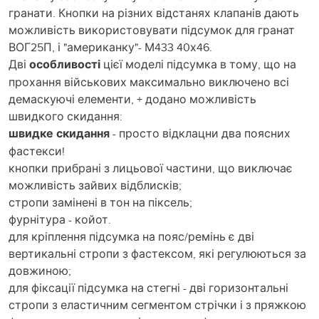
гранати. Кнопки на різних відстанях клапанів дають
можливість використовувати підсумок для гранат
ВОГ25П, і "американку"- М433 40х46.
Дві
особливості
цієї моделі підсумка в тому, що на
прохання військових максимально виключено всі
демаскуючі елементи, + додано можливість
швидкого скидання:
швидке скидання
- просто відклацни два поясних
фастекси!
кнопки прибрані з лицьової частини, що виключає
можливість зайвих відблисків;
стропи замінені в тон на піксель;
фурнітура - койот.
для кріплення підсумка на пояс/ремінь є дві
вертикальні стропи з фастексом, які регулюються за
довжиною;
для фіксації підсумка на стегні - дві горизонтальні
стропи з еластичним сегментом стрічки і з пряжкою