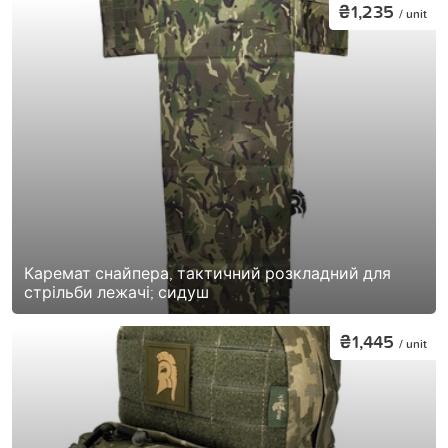
₴1,235
/ unit
Каремат снайпера, тактичний розкладний для
стрільби лежачі; сидуш
₴1,445
/ unit