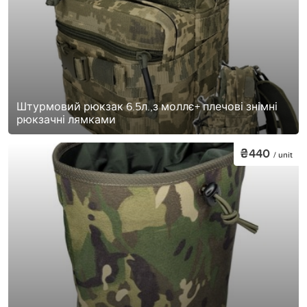
Штурмовий рюкзак 6.5л.,з моллє+ плечові знімні
рюкзачні лямками
₴440
/ unit