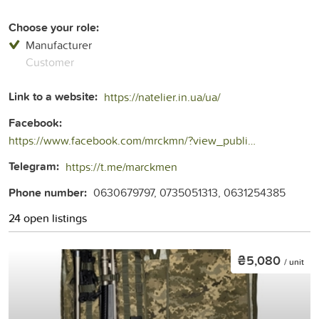
Choose your role:
Manufacturer
Customer
Link to a website:
https://natelier.in.ua/ua/
Facebook:
https://www.facebook.com/mrckmn/?view_public_for=106067722119708
Telegram:
https://t.me/marckmen
Phone number:
0630679797, 0735051313, 0631254385
24 open listings
₴5,080
/ unit