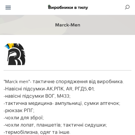
Marck-Men
"Marck men"- тактичне спорядження від виробника.
-Навісні підсумки-АК,РПК, АR, РГД5,Ф1;
-навісні підсумки ВОГ, М433;
-тактична медицина- ампульниці, сумки аптечок;
-рюкзак РПГ;
-чохли для зброї;
-чохли лопат, планшетів; тактичні сидушки;
-термобілизна, одяг та інше.