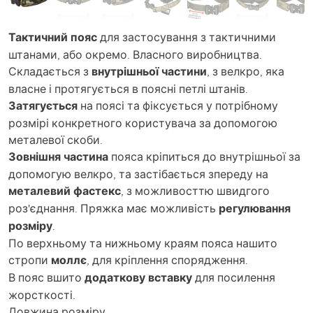
Тактичний пояс
для застосування з тактичними
штанами, або окремо. Власного виробництва.
Складається з
внутрішньої частини
, з велкро, яка
власне і протягується в поясні петлі штанів.
Затягується
на поясі та фіксується у потрібному
розмірі конкретного користувача за допомогою
металевої скоби.
Зовнішня частина
пояса кріпиться до внутрішньої за
допомогую велкро, та застібається зпереду на
металевий фастекс
, з можливосттю швидгого
роз'єднання. Пряжка має можливість
регулювання
розміру
.
По верхньому та нижньому краям пояса нашито
стропи
моллє
, для кріплення спорядження.
В пояс вшито
додаткову вставку
для посилення
жорсткості.
Довжина розміру