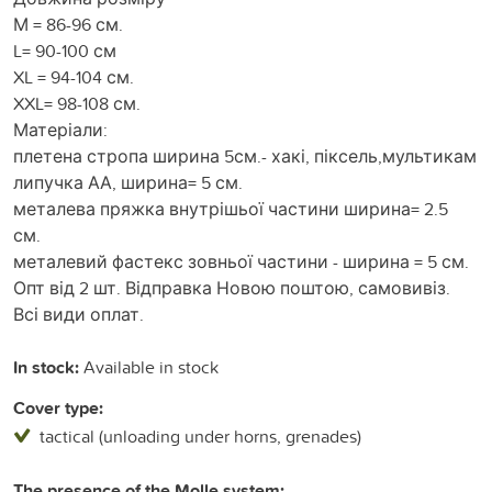
М = 86-96 см.
L= 90-100 см
XL = 94-104 см.
XXL= 98-108 см.
Матеріали:
плетена стропа ширина 5см.- хакі, піксель,мультикам
липучка АА, ширина= 5 см.
металева пряжка внутрішьої частини ширина= 2.5
см.
металевий фастекс зовньої частини - ширина = 5 см.
Опт від 2 шт. Відправка Новою поштою, самовивіз.
Всі види оплат.
In stock:
Available in stock
Cover type:
tactical (unloading under horns, grenades)
The presence of the Molle system: