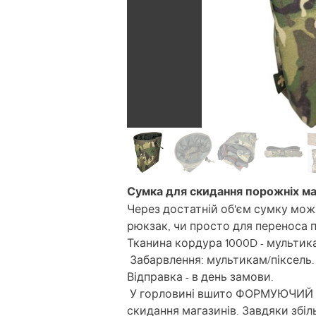
Сумка для скидання порожніх ма
Через достатній об'єм сумку мо
рюкзак, чи просто для переноса п
Тканина кордура 1000D - мультика
Забарвлення: мультикам/піксель.
Відправка - в день замови.
У горловині вшито ФОРМУЮЧИЙ О
скидання магазинів. Завдяки збіль