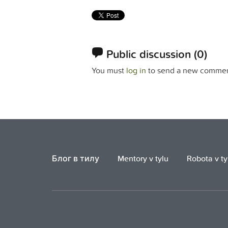
Public discussion
(0)
You must
log in
to send a new commen
Блог в тилу
Mentory v tylu
Robota v ty