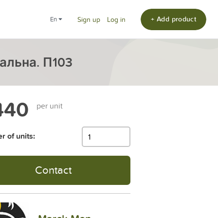
+ Add product
en
Sign up
Log in
альна. П103
440
per unit
 of units:
Contact