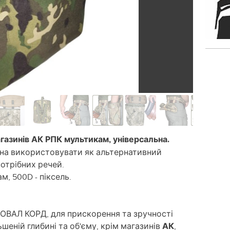
газинів АК РПК мультикам, універсальна.
жна використовувати як альтернативний
отрібних речей.
м, 500D - піксель.
ВАЛ КОРД, для прискорення та зручності
шеній глибині та об'єму, крім магазинів
АК
,