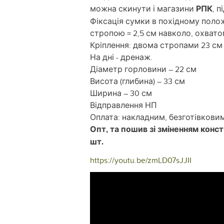
можна скинути і магазини
РПК
, 
Фіксація сумки в похідному полож
стропою = 2,5 см навколо, охватом
Кріплення: двома стропами 23 см н
На дні - дренаж.
Діаметр горловини – 22 см
Висота (глибина) – 33 см
Ширина – 30 см
Відправлення НП
Оплата: накладним, безготівковим
Опт, та пошив зі зміненням конс
шт.
https://youtu.be/zmLD07sJJII