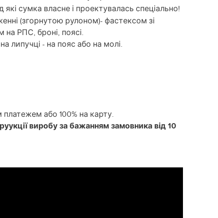
під які сумка власне і проектувалась спеціально!
енні (згорнутою рулоном)- фастексом зі
 на РПС, броні, поясі.
а липучці - на пояс або на молі.
 платежем або 100% на карту.
труукції виробу за бажанням замовника від 10