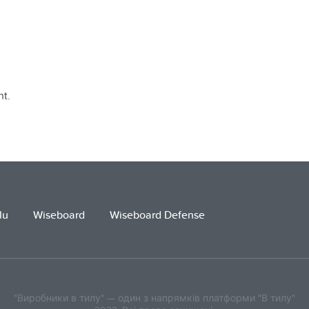
t.
lu
Wiseboard
Wiseboard Defense
"Виробники в тилу" — один з напрямків платформи "В тилу"