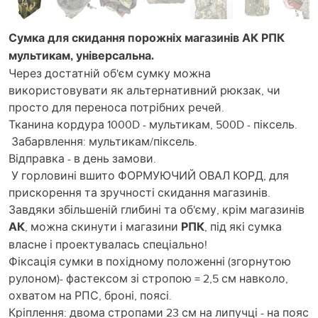
Сумка для скидання порожніх магазинів АК РПК
мультикам, універсальна.
Через достатній об'єм сумку можна
використовувати як альтернативний рюкзак, чи
просто для переноса потрібних речей.
Тканина кордура 1000D - мультикам, 500D - піксель.
Забарвлення: мультикам/піксель.
Відправка - в день замови.
У горловині вшито ФОРМУЮЧИЙ ОВАЛ КОРД, для
прискорення та зручності скидання магазинів.
Завдяки збільшеній глибині та об'єму, крім магазинів
АК
, можна скинути і магазини
РПК
, під які сумка
власне і проектувалась спеціально!
Фіксація сумки в похідному положенні (згорнутою
рулоном)- фастексом зі стропою = 2,5 см навколо,
охватом на РПС, броні, поясі.
Кріплення: двома стропами 23 см на липучці - на пояс