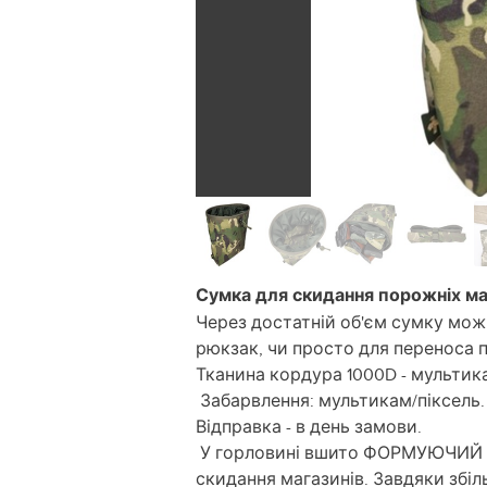
Сумка для скидання порожніх ма
Через достатній об'єм сумку мо
рюкзак, чи просто для переноса п
Тканина кордура 1000D - мультика
Забарвлення: мультикам/піксель.
Відправка - в день замови.
У горловині вшито ФОРМУЮЧИЙ О
скидання магазинів. Завдяки збіль