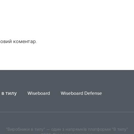
новий коментар.
 в тилу
Wiseboard
Wiseboard Defense
"Виробники в тилу" — один з напрямків платформи "В тилу"