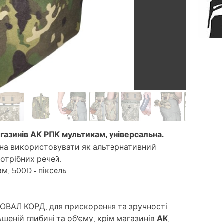
газинів АК РПК мультикам, універсальна.
жна використовувати як альтернативний
отрібних речей.
м, 500D - піксель.
ВАЛ КОРД, для прискорення та зручності
шеній глибині та об'єму, крім магазинів
АК
,