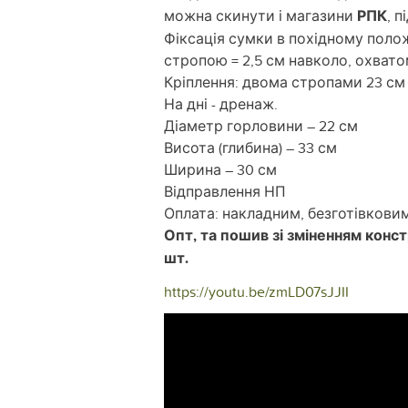
можна скинути і магазини
РПК
, 
Фіксація сумки в похідному полож
стропою = 2,5 см навколо, охватом
Кріплення: двома стропами 23 см н
На дні - дренаж.
Діаметр горловини – 22 см
Висота (глибина) – 33 см
Ширина – 30 см
Відправлення НП
Оплата: накладним, безготівковим
Опт, та пошив зі зміненням конс
шт.
https://youtu.be/zmLD07sJJII