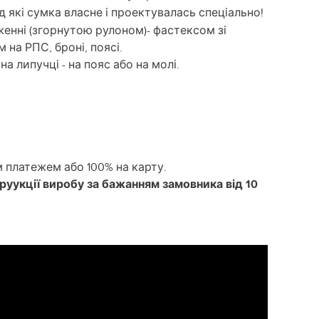
під які сумка власне і проектувалась спеціально!
енні (згорнутою рулоном)- фастексом зі
 на РПС, броні, поясі.
а липучці - на пояс або на молі.
 платежем або 100% на карту.
труукції виробу за бажанням замовника від 10