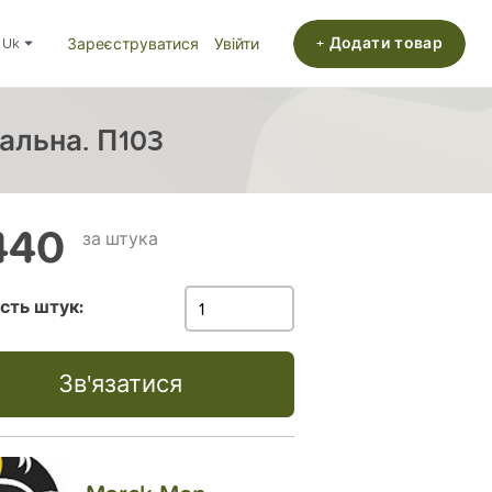
+ Додати товар
uk
Зареєструватися
Увійти
альна. П103
440
за штука
ість штук:
Зв'язатися