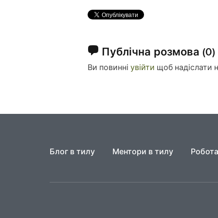
Публічна розмова
(0)
Ви повинні
увійти
щоб надіслати 
Блог в тилу
Ментори в тилу
Робота