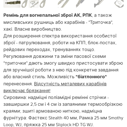
Ремінь для вогнепальної зброї АК, РПК
, а також
мисливських рушниць або карабінів - "Триточка",
хакі. Власне виробництво.
Для розширення спектра використання особистої
зброї - патрулювання, роботи на КПП, блок-постах,
рейдових переходах, тренуваннях тощо.
Регулювання довжини та зміни пасової схеми
"триточки" дають змогу швидко пристосувати зброю
для зручнішої роботи з нею під конкретне завдання
або власний стиль. Можливість
"біатлонного"
перенесення.
Відсутність металевих карабінів
виключає брязкання!
Сировина: надміцні поліамідні ремінні стрічки -
завширшки 2,5 см і 4 см із запаяними термообрізкою
краями; зшиті армованою ниткою, надміцна
фурнітура: Фастекс Stealth 40 мм, Рамка 25 мм Smothy
Loop, WJ, пряжка 25 мм Sliplock HD TG WJ.