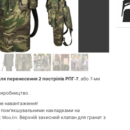
ля перенесення 2 пострілів РПГ-7
, або 7-ми
 виробництво.
ьне навантаження!
з пом'якшувальними накладками на
WooJin. Верхній захисний клапан для гранат з