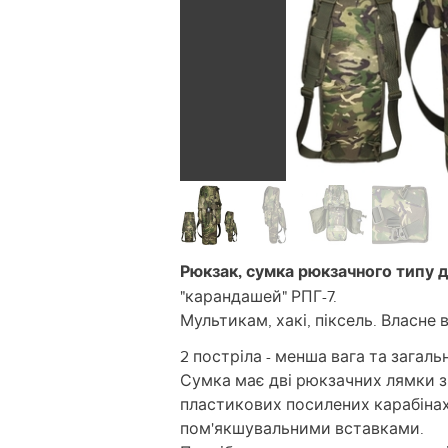
Рюкзак, сумка рюкзачного типу д
"карандашей" РПГ-7.
Мультикам, хакі, піксель. Власне
2 постріла - менша вага та загал
Сумка має дві рюкзачних лямки 
пластикових посилених карабінах 
пом'якшувальними вставками.