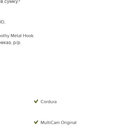
ів сумку?
0D,
othy Metal Hook.
еказ, р/р.
Cordura
MultiCam Original