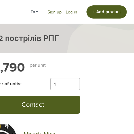
+ Add product
en
Sign up
Log in
2 пострілів РПГ
,790
per unit
 of units:
Contact