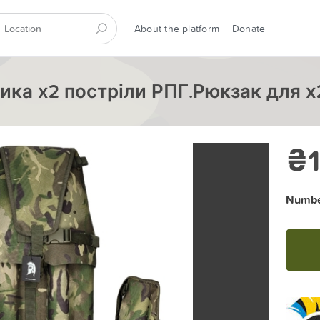
About the platform
Donate
ка х2 постріли РПГ.Рюкзак для х
₴1
Number