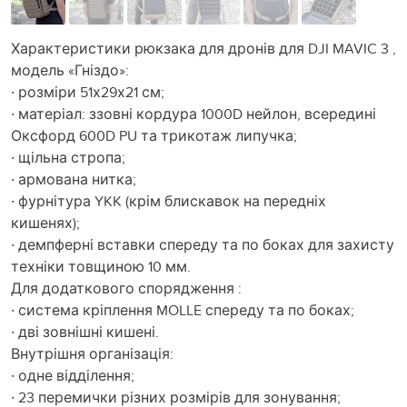
Характеристики рюкзака для дронів для DJI MAVIC 3 ,
модель «Гніздо»:
· розміри 51х29х21 см;
· матеріал: ззовні кордура 1000D нейлон, всередині
Оксфорд 600D PU та трикотаж липучка;
· щільна стропа;
· армована нитка;
· фурнітура YKK (крім блискавок на передніх
кишенях);
· демпферні вставки спереду та по боках для захисту
техніки товщиною 10 мм.
Для додаткового спорядження :
· система кріплення MOLLE спереду та по боках;
· дві зовнішні кишені.
Внутрішня організація:
· одне відділення;
· 23 перемички різних розмірів для зонування;