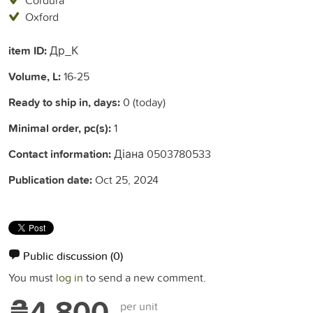
Oxford
item ID:
Др_К
Volume, L:
16-25
Ready to ship in, days:
0 (today)
Minimal order, pc(s):
1
Contact information:
Діана 0503780533
Publication date:
Oct 25, 2024
Public discussion
(0)
You must
log in
to send a new comment.
₴4,800
per unit