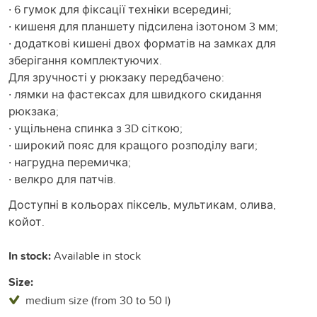
· 6 гумок для фіксації техніки всередині;
· кишеня для планшету підсилена ізотоном 3 мм;
· додаткові кишені двох форматів на замках для
зберігання комплектуючих.
Для зручності у рюкзаку передбачено:
· лямки на фастексах для швидкого скидання
рюкзака;
· ущільнена спинка з 3D сіткою;
· широкий пояс для кращого розподілу ваги;
· нагрудна перемичка;
· велкро для патчів.
Доступні в кольорах піксель, мультикам, олива,
койот.
In stock:
Available in stock
Size:
medium size (from 30 to 50 l)