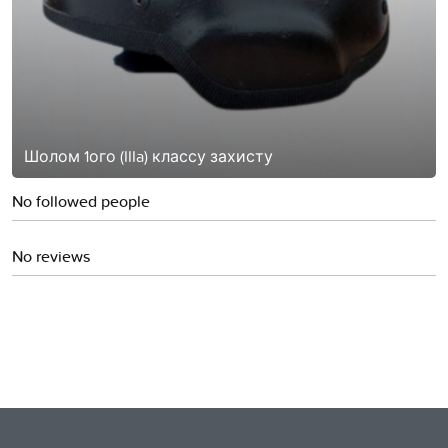
Шолом 1ого (IIIa) классу захисту
No followed people
No reviews