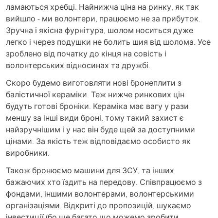
ламаються хребці. Найнижча ціна на ринку, як так
вийшло - ми волонтери, працюємо не за прибуток.
Зручна і якісна фурнітура, шолом носиться дуже
легко і через подушки не болить шия від шолома. Усе
зроблено від початку до кінця на совість і
волонтерських відносинах та дружбі.
Скоро будемо виготовляти нові бронеплити з
балістичної кераміки. Теж нижче ринкових цін
будуть готові броніки. Кераміка має вагу у рази
меншу за інші види броні, тому такий захист є
найзручнішим і у нас він буде щей за доступними
цінами. За якість теж відповідаємо особисто як
виробники.
Також бронюємо машини для ЗСУ, та інших
бажаючих хто їздить на передову. Співпрацюємо з
фондами, іншими волонтерами, волонтерськими
організаціями. Відкриті до пропозицій, шукаємо
інвестиції (бо ще багато що можемо зробити