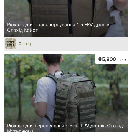
Рюкзак для транспортування 4-5 FPV дронів
Стохід Койот
Стохід
₴5,800
/ unit
Рюкзак для перенесення 4-5 шт FPV дронів Стохід
Мультикам