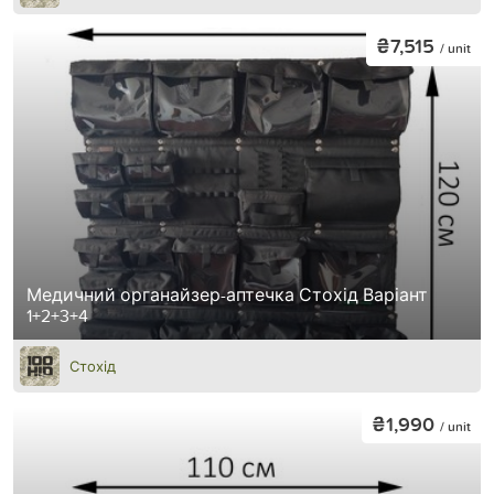
₴7,515
/ unit
Медичний органайзер-аптечка Стохід Варіант
1+2+3+4
Стохід
₴1,990
/ unit