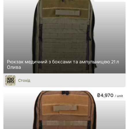
Рюкзак медичний з боксами та ампульницею 21 л
Олива
Стохід
₴4,970
/ unit