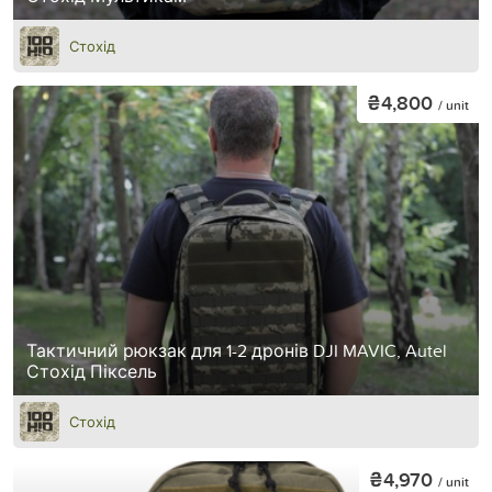
Стохід
₴4,800
/ unit
Тактичний рюкзак для 1-2 дронів DJI MAVIC, Autel
Стохід Піксель
Стохід
₴4,970
/ unit