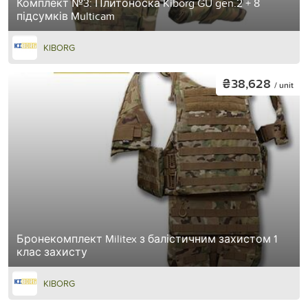
Комплект №3: Плитоноска Kiborg GU gen.2 + 8
підсумків Multicam
KIBORG
₴38,628
/ unit
Бронекомплект Militex з балістичним захистом 1
клас захисту
KIBORG