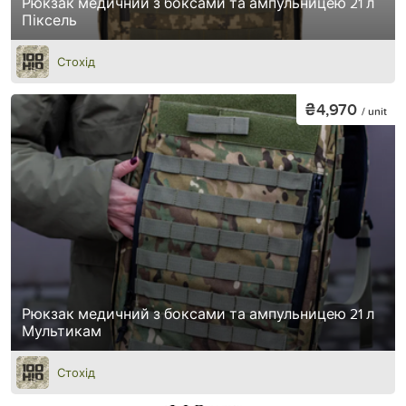
Рюкзак медичний з боксами та ампульницею 21 л
Піксель
Стохід
₴4,970
/ unit
Рюкзак медичний з боксами та ампульницею 21 л
Мультикам
Стохід