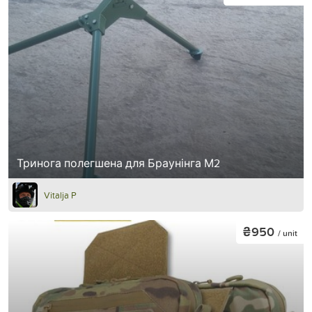
Тринога полегшена для Браунінга М2
Vitalja P
₴950
/ unit