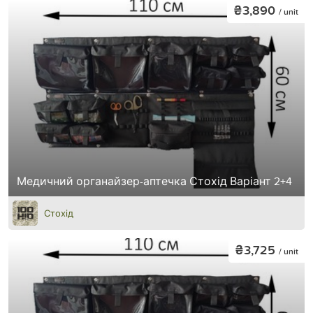
₴3,890
/ unit
Медичний органайзер-аптечка Стохід Варіант 2+4
Стохід
₴3,725
/ unit