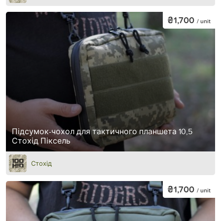
₴1,700
/ unit
Підсумок-чохол для тактичного планшета 10,5
Стохід Піксель
Стохід
₴1,700
/ unit