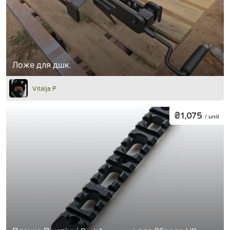
Ложе для дшк.
Vitalja P
₴1,075
/ unit