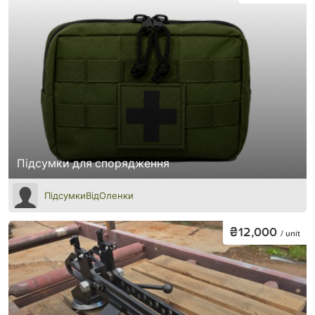
Підсумки для спорядження
ПідсумкиВідОленки
₴12,000
/ unit