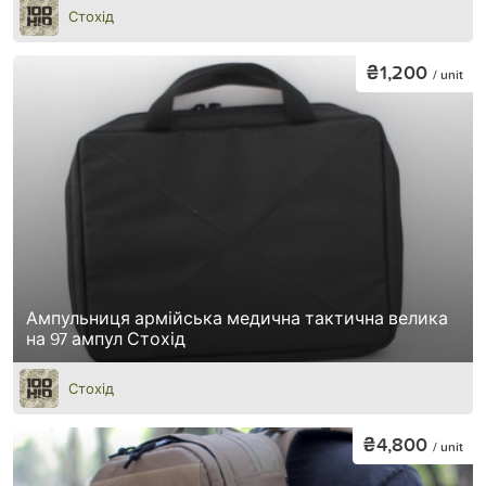
Стохід
₴1,200
/ unit
Ампульниця армійська медична тактична велика
на 97 ампул Стохід
Стохід
₴4,800
/ unit