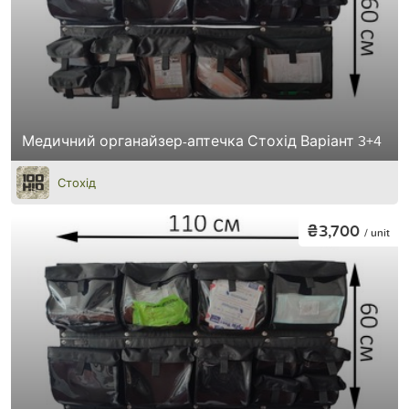
Медичний органайзер-аптечка Стохід Варіант 3+4
Стохід
₴3,700
/ unit