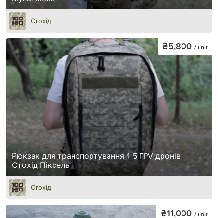
Стохід
₴5,800
/ unit
Рюкзак для транспортування 4-5 FPV дронів
Стохід Піксель
Стохід
₴11,000
/ unit