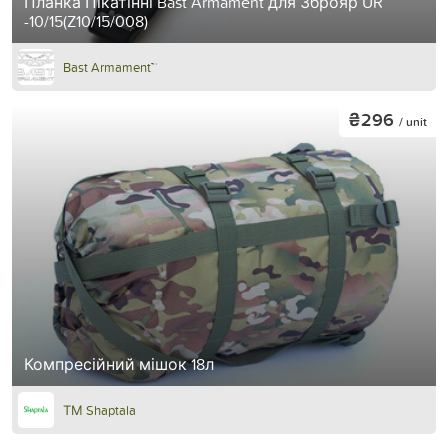
Планка Пікатінні Bast Armament для Зброяр UR
-10/15(Z10/15/008)
Bast Armament™
₴296
/ unit
Компресійний мішок 18л
ТМ Shaptala