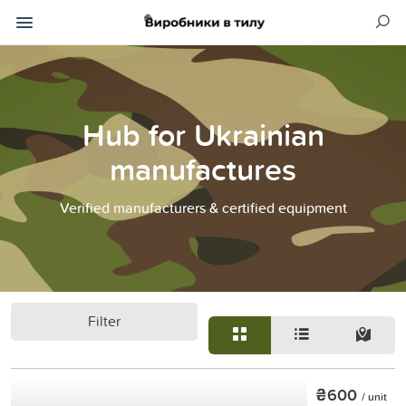
Hub for Ukrainian
manufactures
Verified manufacturers & certified equipment
Filter
₴600
/ unit