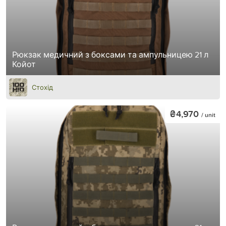
Рюкзак медичний з боксами та ампульницею 21 л
Койот
Стохід
₴4,970
/ unit