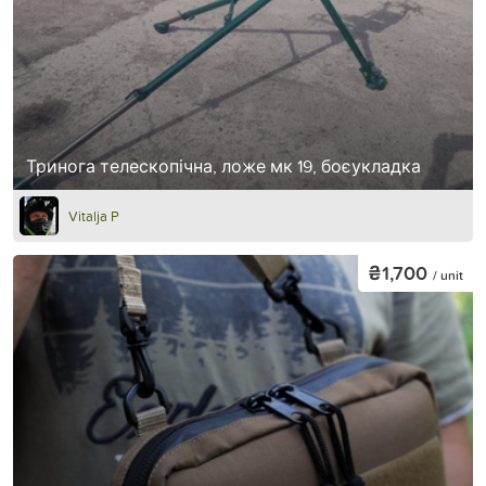
Тринога телескопічна, ложе мк 19, боєукладка
Vitalja P
₴1,700
/ unit