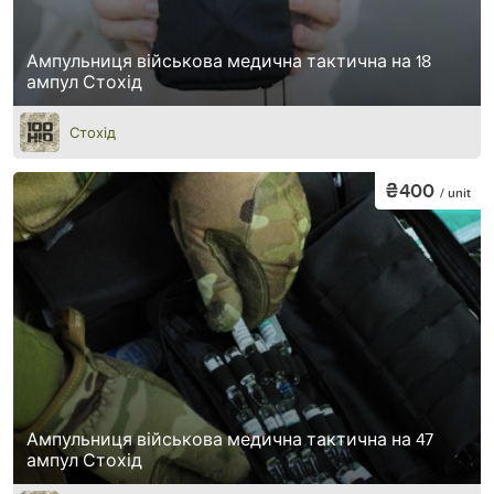
Ампульниця військова медична тактична на 18
ампул Стохід
Стохід
₴400
/ unit
Ампульниця військова медична тактична на 47
ампул Стохід