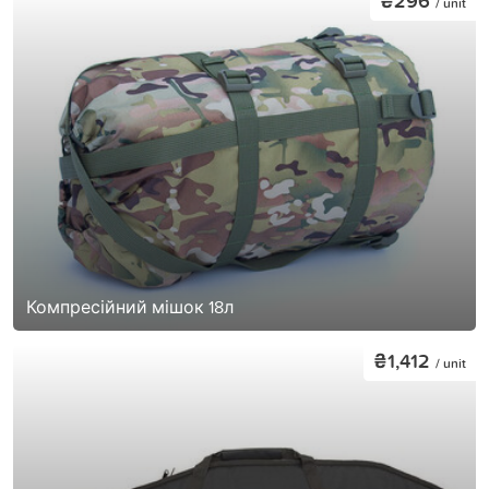
₴296
/ unit
Компресійний мішок 18л
₴1,412
/ unit