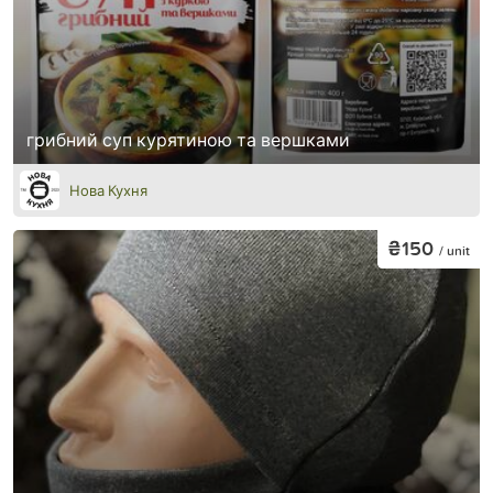
грибний суп курятиною та вершками
Нова Кухня
₴150
/ unit