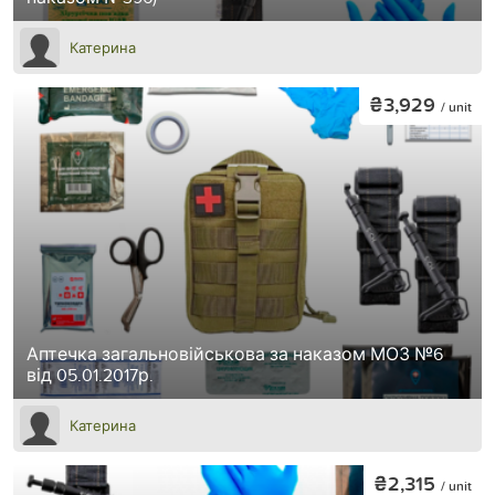
Катерина
₴3,929
/ unit
Аптечка загальновійськова за наказом МОЗ №6
від 05.01.2017р.
Катерина
₴2,315
/ unit