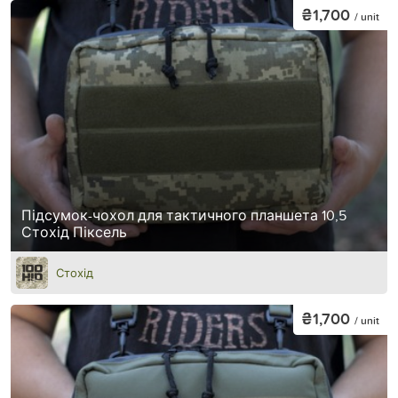
₴1,700
/ unit
Підсумок-чохол для тактичного планшета 10,5
Стохід Піксель
Стохід
₴1,700
/ unit