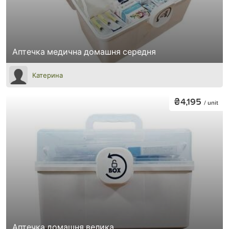
Аптечка медична домашня середня
Катерина
₴4,195
/ unit
Аптечка домашня велика