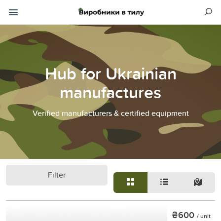
Hub for Ukrainian
manufactures
Verified manufacturers & certified equipment
Filter
₴600
/ unit