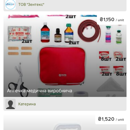
ТОВ "Зентекс"
₴1,150
/ unit
Аптечка медична виробнича
Катерина
₴1,520
/ unit