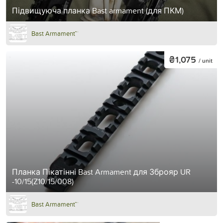
Підвищуюча планка Bast armament (для ПКМ)
Bast Armament™
₴1,075
/ unit
Планка Пікатінні Bast Armament для Зброяр UR
-10/15(Z10/15/008)
Bast Armament™