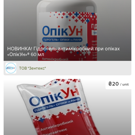
НОВИНКА! Гідрогель антимікробний при опіках
«ОпікУн»® 60 мл
ТОВ "Зентекс"
₴20
/ unit