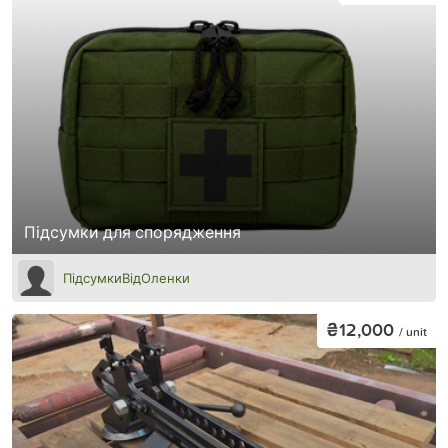
Підсумки для спорядження
ПідсумкиВідОленки
₴12,000
/ unit