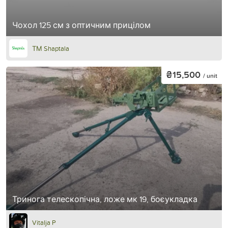
Чохол 125 см з оптичним прицілом
ТМ Shaptala
₴15,500
/ unit
Тринога телескопічна, ложе мк 19, боєукладка
Vitalja P