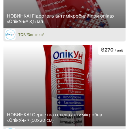
НОВИНКА! Гідрогель антимікробний при опіках
«ОпікУн»® 3,5 мл
ТОВ "Зентекс"
₴270
/ unit
НОВИНКА! Серветка гелева антимікробна
«ОпікУн» ® (50х20 см)