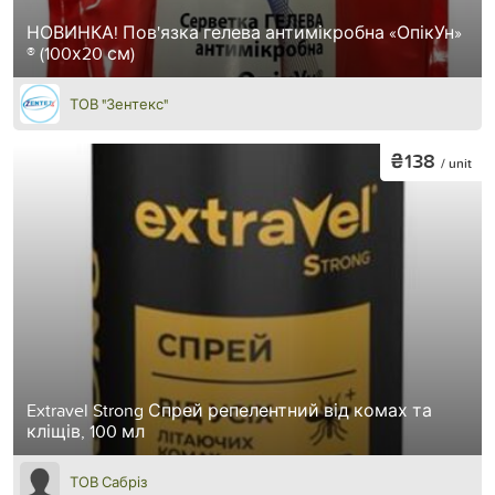
НОВИНКА! Пов'язка гелева антимікробна «ОпікУн»
® (100х20 см)
ТОВ "Зентекс"
₴138
/ unit
Extravel Strong Спрей репелентний від комах та
кліщів, 100 мл
ТОВ Сабріз