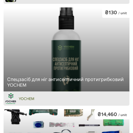
₴130
/ unit
Спецзасіб для ніг антисептичний протигрибковий
YOCHEM
YOCHEM
₴14,460
/ unit