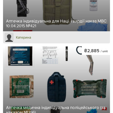
Аптечка індивідуальна для Наці. гвардії наказ МВС
10.04.2015 №421
Катерина
₴2,885
/ unit
Аптечка медична індивідуальна поліцейського (за
наказом №396)