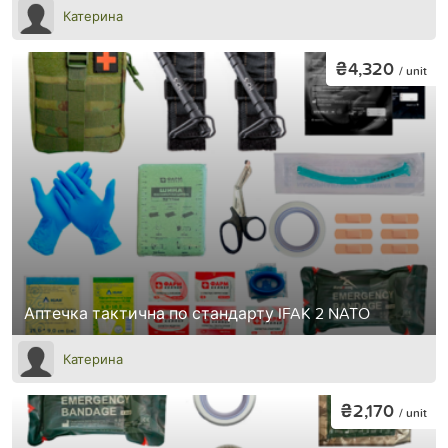
Катерина
₴4,320
/ unit
Аптечка тактична по стандарту IFAK 2 NATO
Катерина
₴2,170
/ unit