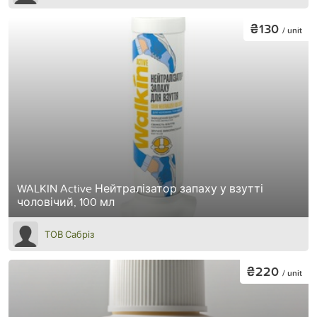
₴130
/ unit
WALKIN Active Нейтралізатор запаху у взутті
чоловічий, 100 мл
ТОВ Сабріз
₴220
/ unit