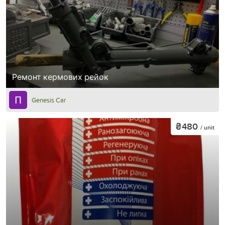
Ремонт кермових рейок
Genesis Car
₴480
/ unit