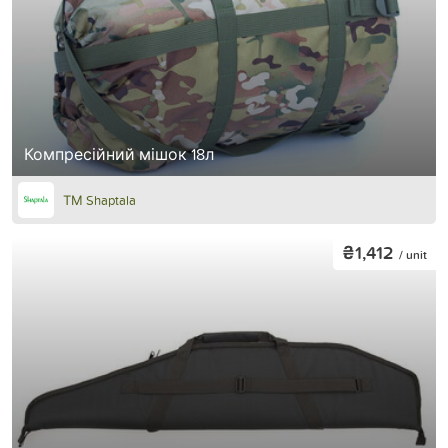
Компресійний мішок 18л
ТМ Shaptala
₴1,412
/ unit