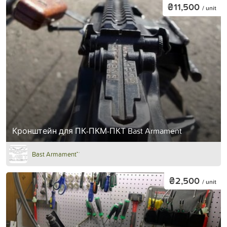
₴11,500
/ unit
Кронштейн для ПК-ПКМ-ПКТ Bast Armament
Bast Armament™
₴2,500
/ unit