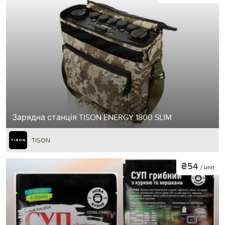
Зарядна станція TISON ENERGY 1800 SLIM
TISON
₴54
/ unit