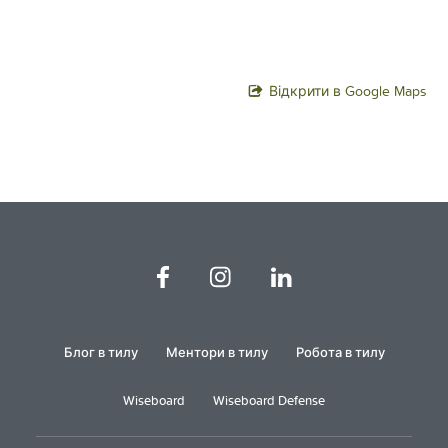
Відкрити в Google Maps
Блог в тилу
Ментори в тилу
Робота в тилу
Wiseboard
Wiseboard Defense