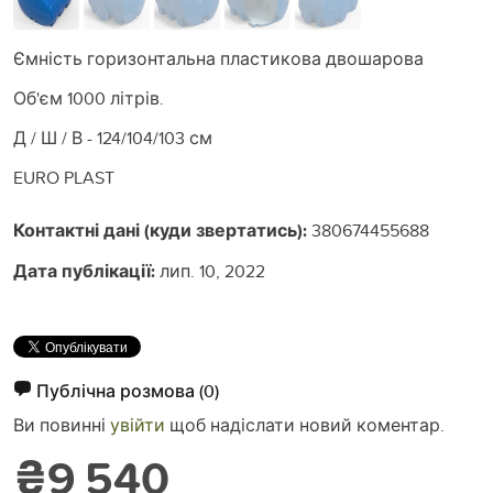
Ємність горизонтальна пластикова двошарова
Об'єм 1000 літрів.
Д / Ш / В - 124/104/103 см
EURO PLAST
Контактні дані (куди звертатись):
380674455688
Дата публікації:
лип. 10, 2022
Публічна розмова
(0)
Ви повинні
увійти
щоб надіслати новий коментар.
₴9 540