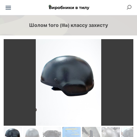
Шолом 1ого (IIIa) классу захисту