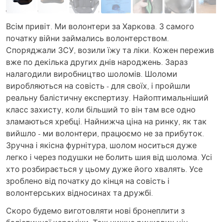
Всім привіт. Ми волонтери за Харкова. З самого
початку війни займались волонтерством.
Споряджали ЗСУ, возили їжу та ліки. Кожен пережив
вже по декілька других днів народжень. Зараз
налагодили виробництво шоломів. Шоломи
виробляються на совість - для своїх, і пройшли
реальну балістичну експертизу. Найоптимальніший
класс захисту, коли більший то він там все одно
зламаються хребці. Найнижча ціна на ринку, як так
вийшло - ми волонтери, працюємо не за прибуток.
Зручна і якісна фурнітура, шолом носиться дуже
легко і через подушки не болить шия від шолома. Усі
хто розбирається у цьому дуже його хвалять. Усе
зроблено від початку до кінця на совість і
волонтерських відносинах та дружбі.
Скоро будемо виготовляти нові бронеплити з