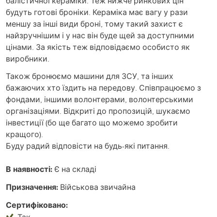
балістичної кераміки. Теж нижче ринкових цін
будуть готові броніки. Кераміка має вагу у рази
меншу за інші види броні, тому такий захист є
найзручнішим і у нас він буде щей за доступними
цінами. За якість теж відповідаємо особисто як
виробники.
Також бронюємо машини для ЗСУ, та інших
бажаючих хто їздить на передову. Співпрацюємо з
фондами, іншими волонтерами, волонтерськими
організаціями. Відкриті до пропозицій, шукаємо
інвестиції (бо ще багато що можемо зробити
кращого).
Буду радий відповісти на будь-які питання.
В наявності:
Є на складі
Призначення:
Військова звичайна
Сертифіковано:
Так