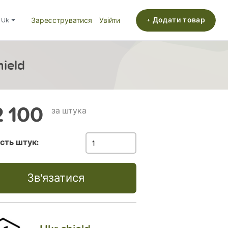
+ Додати товар
uk
Зареєструватися
Увійти
ield
 100
за штука
ість штук:
Зв'язатися