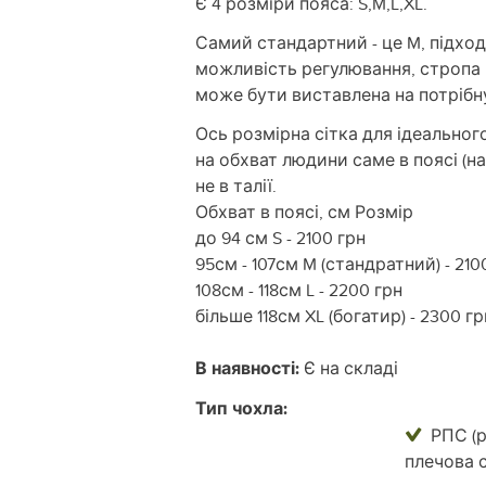
Є 4 розміри пояса: S,M,L,XL.
Самий стандартний - це M, підхо
можливість регулювання, стропа 
може бути виставлена на потрібн
Ось розмірна сітка для ідеально
на обхват людини саме в поясі (на
не в талії.
Обхват в поясі, см Розмір
до 94 см S - 2100 грн
95см - 107см M (стандратний) - 210
108см - 118см L - 2200 грн
більше 118см XL (богатир) - 2300 гр
В наявності:
Є на складі
Тип чохла:
РПС (р
плечова 