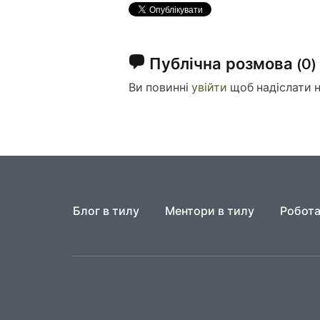
Публічна розмова
(0)
Ви повинні
увійти
щоб надіслати 
Блог в тилу
Ментори в тилу
Робота