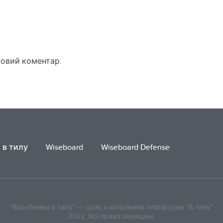
новий коментар.
 в тилу
Wiseboard
Wiseboard Defense
"Виробники в тилу" — один з напрямків платформи "В тилу"
2022. Всі права захищені.