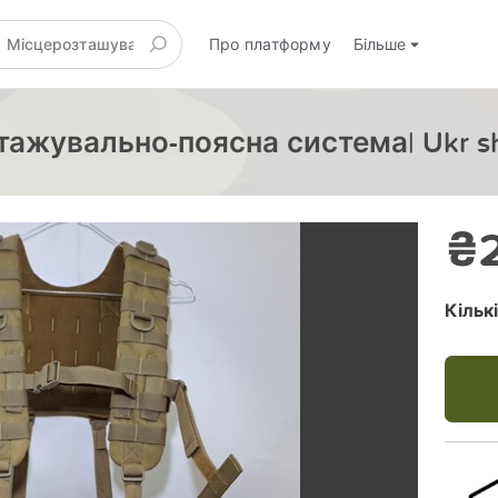
Про платформу
Більше
нтажувально-поясна система| Ukr sh
₴2
Кільк