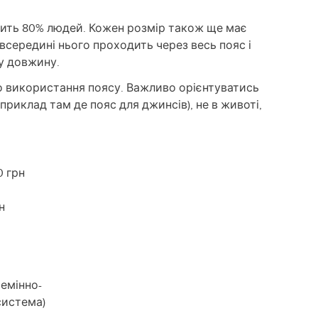
дить 80% людей. Кожен розмір також ще має
всередині нього проходить через весь пояс і
у довжину.
го використання поясу. Важливо орієнтуватись
приклад там де пояс для джинсів), не в животі,
0 грн
н
емінно-
система)