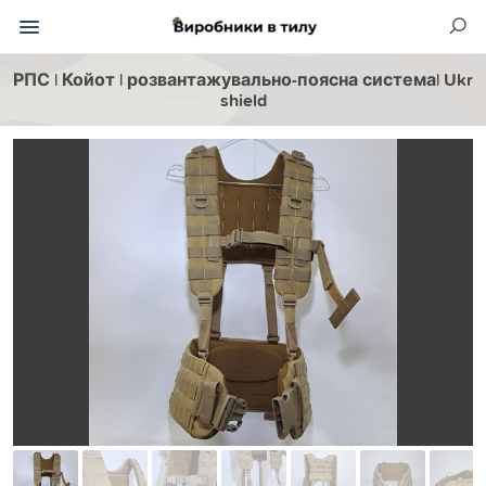
РПС | Койот | розвантажувально-поясна система| Ukr
shield