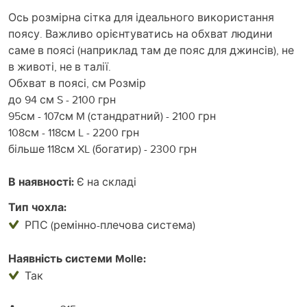
Ось розмірна сітка для ідеального використання
поясу. Важливо орієнтуватись на обхват людини
саме в поясі (наприклад там де пояс для джинсів), не
в животі, не в талії.
Обхват в поясі, см Розмір
до 94 см S - 2100 грн
95см - 107см M (стандратний) - 2100 грн
108см - 118см L - 2200 грн
більше 118см XL (богатир) - 2300 грн
В наявності:
Є на складі
Тип чохла:
РПС (ремінно-плечова система)
Наявність системи Mollе:
Так