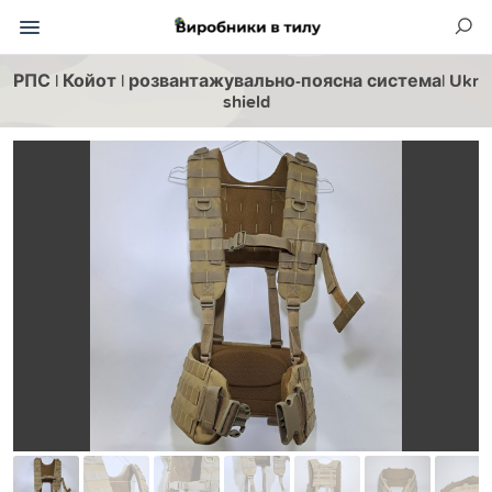
РПС | Койот | розвантажувально-поясна система| Ukr
shield