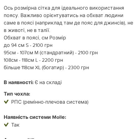
Ось розмірна сітка для ідеального використання
поясу. Важливо орієнтуватись на обхват людини
саме в поясі (наприклад там де пояс для джинсів), не
в животі, не в талії.
Обхват в поясі, см Розмір
до 94 см S - 2100 грн
95см - 107см M (стандратний) - 2100 грн
108см - 118см L - 2200 грн
більше 118см XL (богатир) - 2300 грн
В наявності:
Є на складі
Тип чохла:
РПС (ремінно-плечова система)
Наявність системи Mollе:
Так