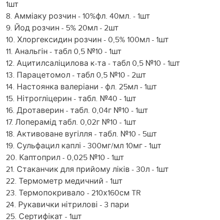
1шт
8. Амміаку розчин - 10%фл. 40мл. - 1шт
9. Йод розчин - 5% 20мл - 2шт
10. Хлоргексидин розчин - 0,5% 100мл - 1шт
11. Анальгін - табл 0,5 №10 - 1шт
12. Ацитилсаліцилова к-та - табл 0,5 №10 - 1шт
13. Парацетомол - табл 0,5 №10 - 2шт
14. Настоянка валеріани - фл. 25мл - 1шт
15. Нітрогліцерин - табл. №40 - 1шт
16. Дротаверин - табл. 0,04г №10 - 1шт
17. Лоперамід табл. 0,02г №10 - 1шт
18. Активоване вугілля - табл. №10 - 5шт
19. Сульфацил каплі - 300мг/мл 10мг - 1шт
20. Каптоприл - 0,025 №10 - 1шт
21. Стаканчик для прийому ліків - 30л - 1шт
22. Термометр медичний - 1шт
23. Термопокривало - 210х160см TR
24. Рукавички нітрилові - 3 пари
25. Сертифікат - 1шт