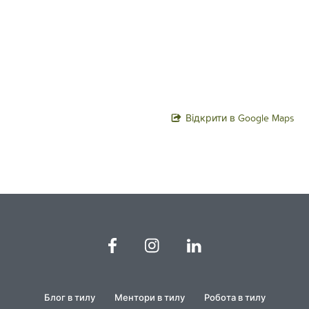
Відкрити в Google Maps
Блог в тилу
Ментори в тилу
Робота в тилу