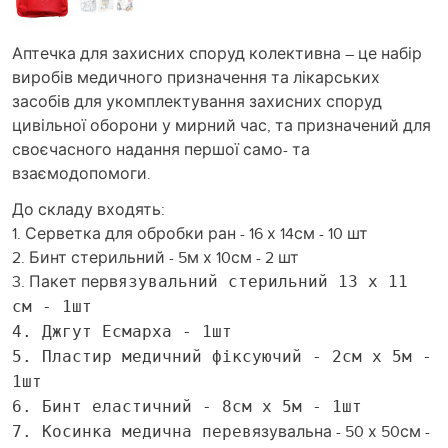
Аптечка для захисних споруд колективна – це набір
виробів медичного призначення та лікарських
засобів для укомплектування захисних споруд
цивільної оборони у мирний час, та призначений для
своєчасного надання першої само- та
взаємодопомоги.
До складу входять:
1. Серветка для обробки ран - 16 х 14см - 10 шт
2. Бинт стерильний - 5м х 10см - 2 шт
3. Пакет перв
язувальний стерильний 13 х 11
см - 1шт
4. Джгут Есмарха - 1шт
5. Пластир медичний фіксуючий - 2см х 5м -
1шт
6. Бинт еластичний - 8см х 5м - 1шт
язувальна - 50 х 50см -
7. Косинка медична перев