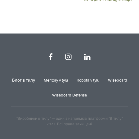
Блог в тилу
Mentory v tylu
Robota v tylu
Wiseboard
Wiseboard Defense
"Виробники в тилу" — один з напрямків платформи "В тилу"
2022. Всі права захищені.