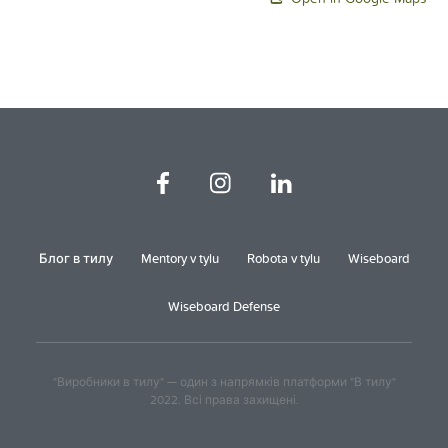
Блог в тилу
Mentory v tylu
Robota v tylu
Wiseboard
Wiseboard Defense
"Виробники в тилу" — один з напрямків платформи "В тилу"
2022. Всі права захищені.