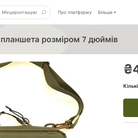
Про платформу
Більше
 планшета розміром 7 дюймів
₴
Кільк