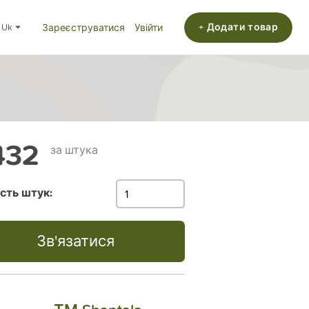
+ Додати товар
uk
Зареєструватися
Увійти
432
за штука
ість штук:
Зв'язатися