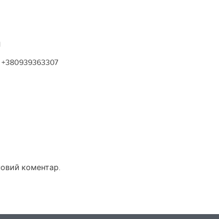
1
+380939363307
новий коментар.