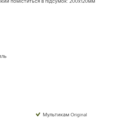
кий поміститься в підсумок: 200х120мм
иль
Мультикам Original