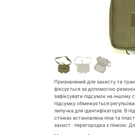
Призначений для захисту та тра
фіксується за допомогою резино
зафіксувати підсумок на іншому с
підсумку обмежується регульован
липучка для ідентифікаторів. В пі
стінках встановлена піна та плас
захист - перегородка з пінкою. Дл