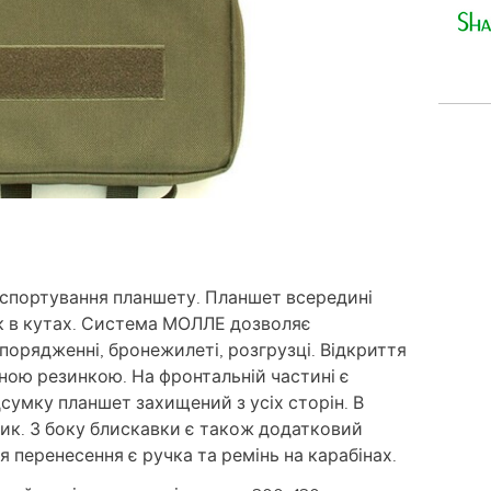
нспортування планшету. Планшет всередині
к в кутах. Система МОЛЛЕ дозволяє
порядженні, бронежилеті, розгрузці. Відкриття
ою резинкою. На фронтальній частині є
дсумку планшет захищений з усіх сторін. В
тик. З боку блискавки є також додатковий
я перенесення є ручка та ремінь на карабінах.