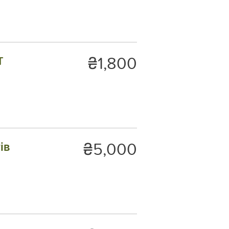
₴1,800
T
₴5,000
ів