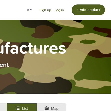
+ Add product
en
Sign up
Log in
ufactures
ent
List
Map