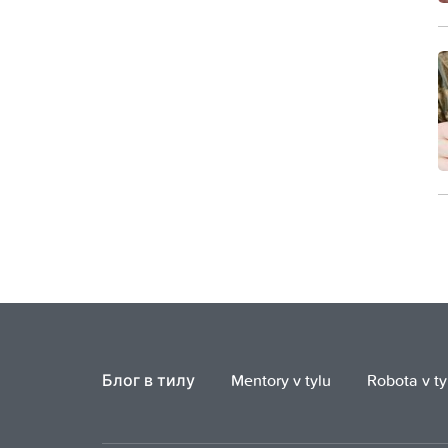
Блог в тилу
Mentory v tylu
Robota v ty