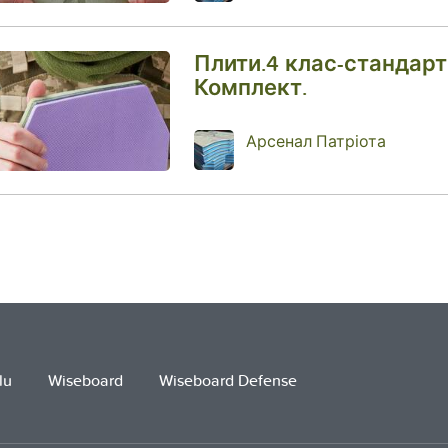
Плити.4 клас-стандарт
Комплект.
Арсенал Патріота
lu
Wiseboard
Wiseboard Defense