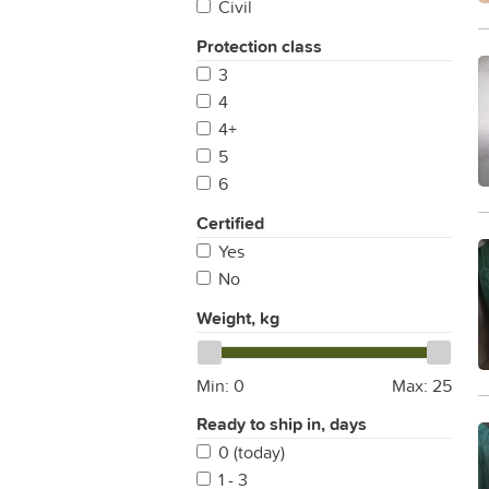
Civil
Protection class
3
4
4+
5
6
Certified
Yes
No
Weight, kg
Min:
0
Max:
25
Ready to ship in, days
0 (today)
1 - 3