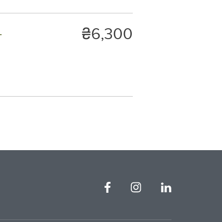
₴6,300
.