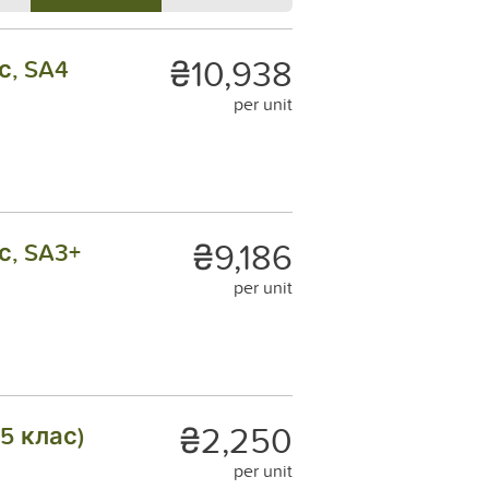
₴10,938
с, SA4
per unit
₴9,186
с, SA3+
per unit
₴2,250
5 клас)
per unit