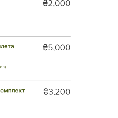
₴2,000
₴5,000
илета
ion)
₴3,200
комплект