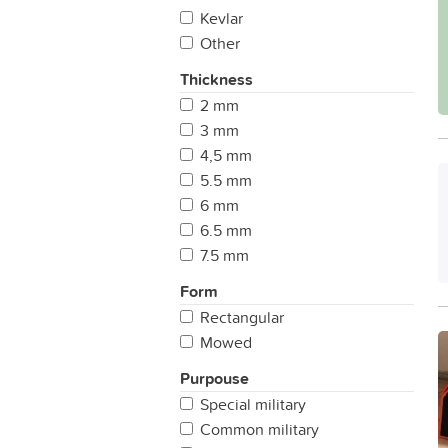
Kevlar
Other
Thickness
2 mm
3 mm
4,5 mm
5.5 mm
6 mm
6.5 mm
7.5 mm
Form
Rectangular
Mowed
Purpouse
Special military
Common military