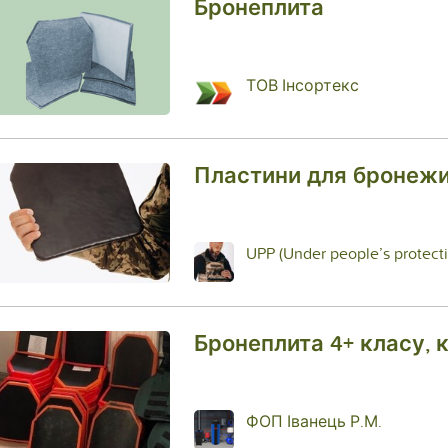
Бронеплита
ТОВ Інсортекс
Пластини для бронеж
UPP (Under people’s protect
Бронеплита 4+ класу, 
ФОП Іванець Р.М.