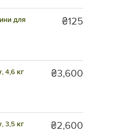
₴125
ини для
₴3,600
 4,6 кг
₴2,600
 3,5 кг