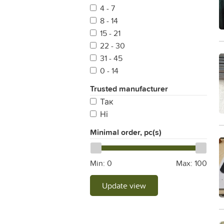
4 - 7
8 - 14
15 - 21
22 - 30
31 - 45
0 - 14
Trusted manufacturer
Так
Ні
Minimal order, pc(s)
Min:
0
Max:
100
Update view