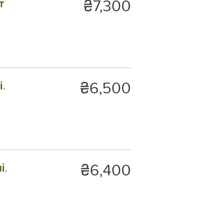
₴7,300
т
₴6,500
.
₴6,400
і.