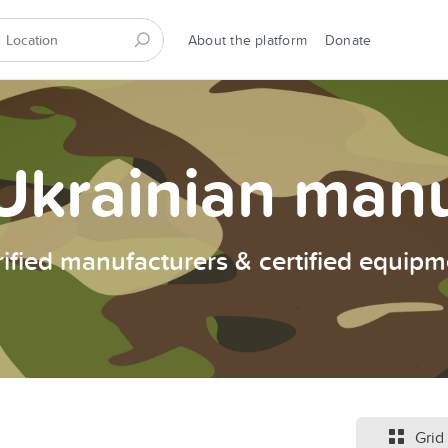
About the platform
Donate
Ukrainian man
rified manufacturers & certified equipm
Grid