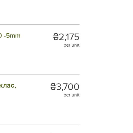
₴2,175
0 -5mm
per unit
₴3,700
клас,
per unit