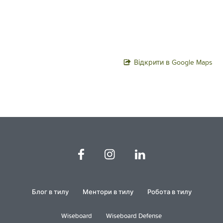
Відкрити в Google Maps
Блог в тилу
Ментори в тилу
Робота в тилу
Wiseboard
Wiseboard Defense