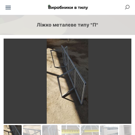
Ліжко металеве типу "П"