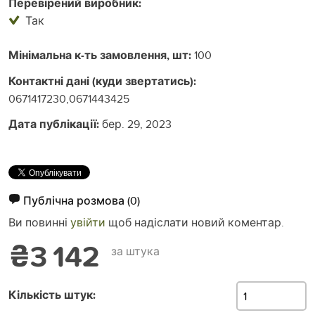
Перевірений виробник:
Так
Мінімальна к-ть замовлення, шт:
100
Контактні дані (куди звертатись):
0671417230,0671443425
Дата публікації:
бер. 29, 2023
Публічна розмова
(0)
Ви повинні
увійти
щоб надіслати новий коментар.
₴3 142
за штука
Кількість штук: