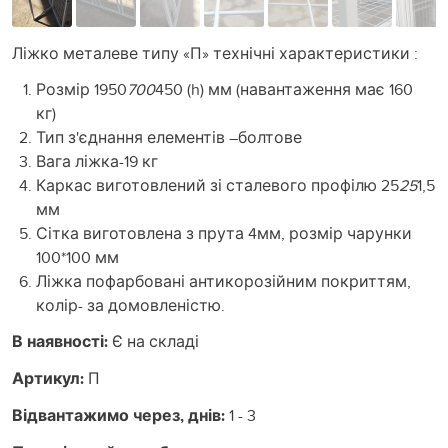
Ліжко металеве типу «П» технічні характеристики :
Розмір 1950
700
450 (h) мм (навантаження має 160
кг)
Тип з'єднання елементів –болтове
Вага ліжка-19 кг
Каркас виготовлений зі сталевого профілю 25
25
1,5
мм
Сітка виготовлена з прута 4мм, розмір чарунки
100*100 мм
Ліжка пофарбовані антикорозійним покриттям,
колір- за домовленістю.
В наявності:
Є на складі
Артикул:
П
Відвантажимо через, днів:
1 - 3