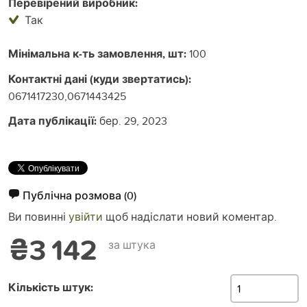
Перевірений виробник:
Так
Мінімальна к-ть замовлення, шт:
100
Контактні дані (куди звертатись):
0671417230,0671443425
Дата публікації:
бер. 29, 2023
Публічна розмова
(0)
Ви повинні
увійти
щоб надіслати новий коментар.
₴3 142
за штука
Кількість штук: