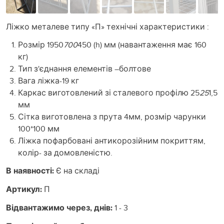
Ліжко металеве типу «П» технічні характеристики :
Розмір 1950
700
450 (h) мм (навантаження має 160
кг)
Тип з'єднання елементів –болтове
Вага ліжка-19 кг
Каркас виготовлений зі сталевого профілю 25
25
1,5
мм
Сітка виготовлена з прута 4мм, розмір чарунки
100*100 мм
Ліжка пофарбовані антикорозійним покриттям,
колір- за домовленістю.
В наявності:
Є на складі
Артикул:
П
Відвантажимо через, днів:
1 - 3