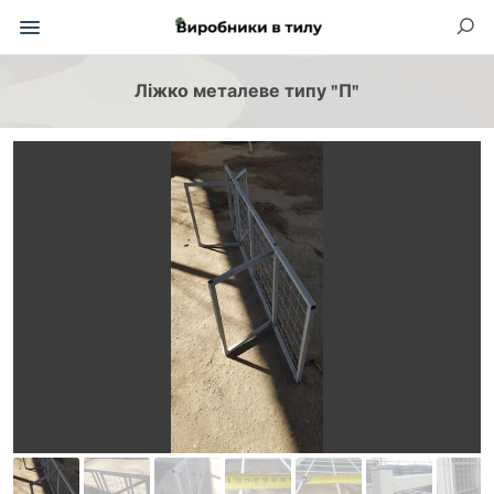
Ліжко металеве типу "П"