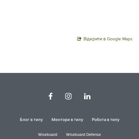
Відкрити в Google Maps
Блог в тилу
Ментори в тилу
Робота в тилу
Wiseboard
Wiseboard Defense