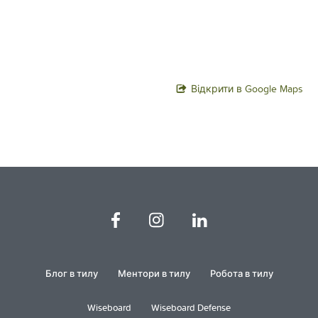
Відкрити в Google Maps
Блог в тилу
Ментори в тилу
Робота в тилу
Wiseboard
Wiseboard Defense