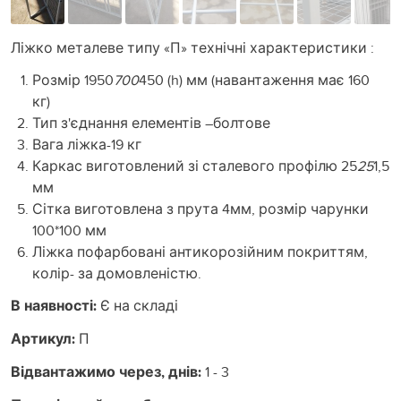
Ліжко металеве типу «П» технічні характеристики :
Розмір 1950
700
450 (h) мм (навантаження має 160
кг)
Тип з'єднання елементів –болтове
Вага ліжка-19 кг
Каркас виготовлений зі сталевого профілю 25
25
1,5
мм
Сітка виготовлена з прута 4мм, розмір чарунки
100*100 мм
Ліжка пофарбовані антикорозійним покриттям,
колір- за домовленістю.
В наявності:
Є на складі
Артикул:
П
Відвантажимо через, днів:
1 - 3