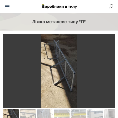
Ліжко металеве типу "П"