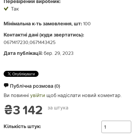
Перевірений виробник:
Так
Мінімальна к-ть замовлення, шт:
100
Контактні дані (куди звертатись):
0671417230,0671443425
Дата публікації:
бер. 29, 2023
Публічна розмова
(0)
Ви повинні
увійти
щоб надіслати новий коментар.
₴3 142
за штука
Кількість штук: